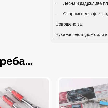
· Лесна и издржлива пла
· Современ дизајн кој од
Совршено за:
Чување чевли дома или в
еба...