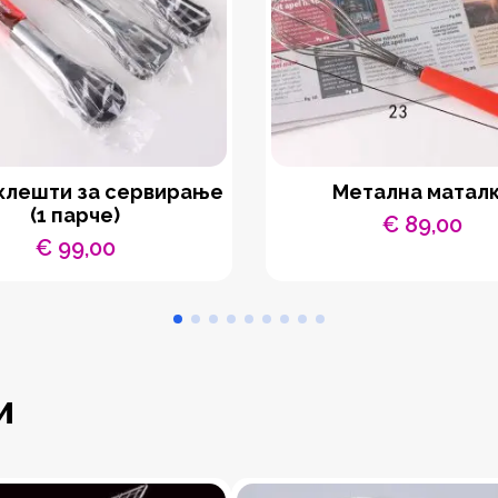
клешти за сервирање
Метална матал
(1 парче)
€
89,00
€
99,00
и