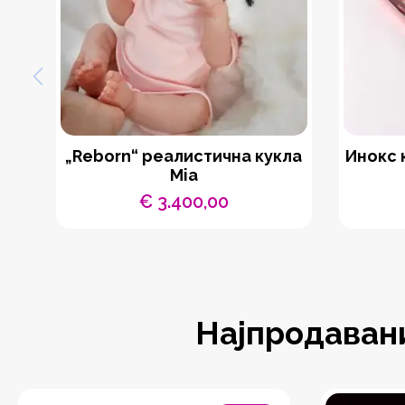
„Reborn“ реалистична кукла
Инокс 
Mia
€
3.400,00
Најпродаван