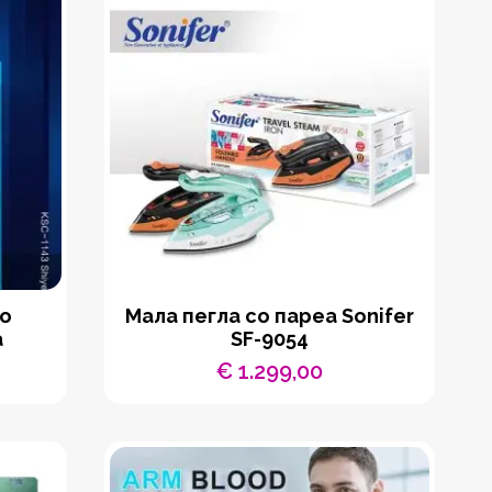
со
Мала пегла со пареа Sonifer
а
SF-9054
€
1.299,00