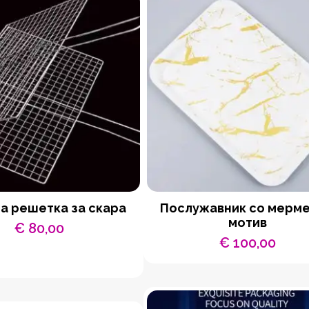
а решетка за скара
Послужавник со мерм
мотив
€
80,00
€
100,00