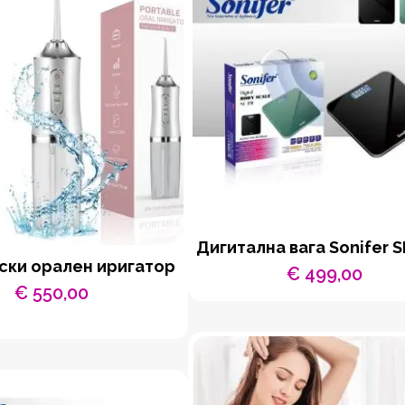
Дигитална вага Sonifer S
ски орален иригатор
€
499,00
€
550,00