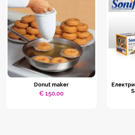
Donut maker
Eлектри
S
€
150,00