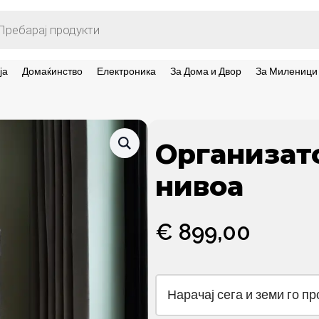
ts
ја
Домаќинство
Електроника
За Дома и Двор
За Миленици
Организато
нивоа
€
899,00
Нарачај сега и земи го п