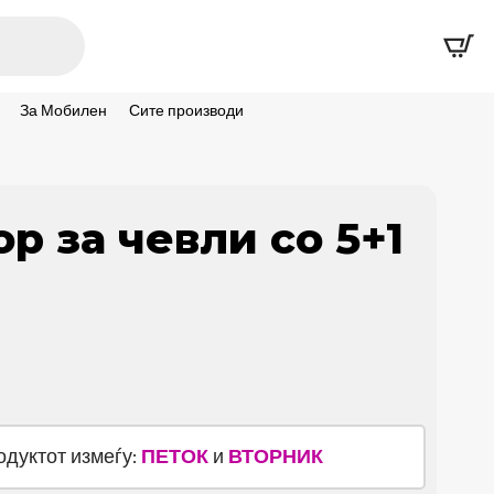
За Мобилен
Сите производи
р за чевли со 5+1
родуктот измеѓу:
ПЕТОК
и
ВТОРНИК