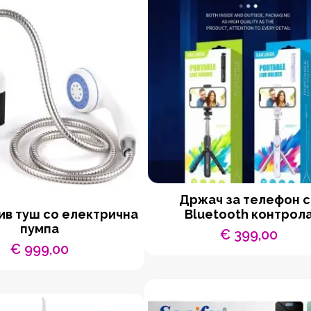
Држач за телефон 
в туш со електрична
Bluetooth контрол
пумпа
€
399,00
€
999,00