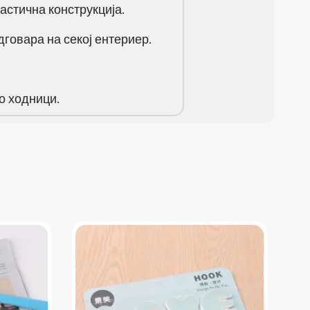
стична конструкција.
говара на секој ентериер.
о ходници.