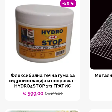
-50%
Флексибилна течна гума за
Металн
хидроизолација и поправка –
HYDRO4STOP 1+1 ГРАТИС
599,00
€
1.199,00
€
Original
Current
price
price
was:
is:
€ 1.199,00.
€ 599,00.