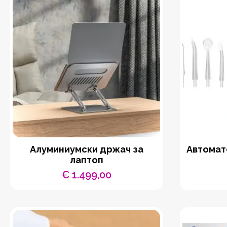
Aлуминиумски држач за
Автомат
лаптоп
€
1.499,00