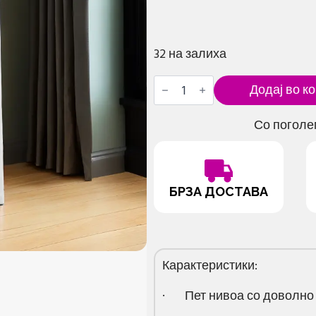
32 на залиха
Организатор
Додај во к
за
чевли
со
Со поголе
5+1
нивоа
количина
БРЗА ДОСТАВА
Карактеристики:
· Пет нивоа со доволно п