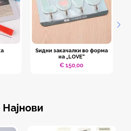
ка
Ѕидни закачалки во форма
на „LOVE“
€
150,00
Најнови