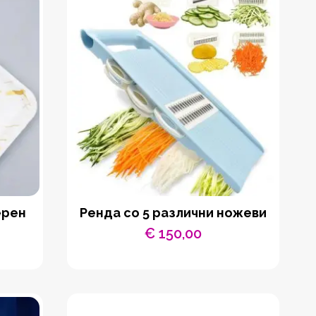
ерен
Ренда со 5 различни ножеви
€
150,00