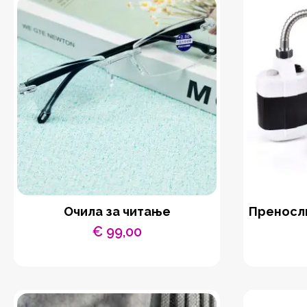
Очила за читање
Преносли
€
99,00