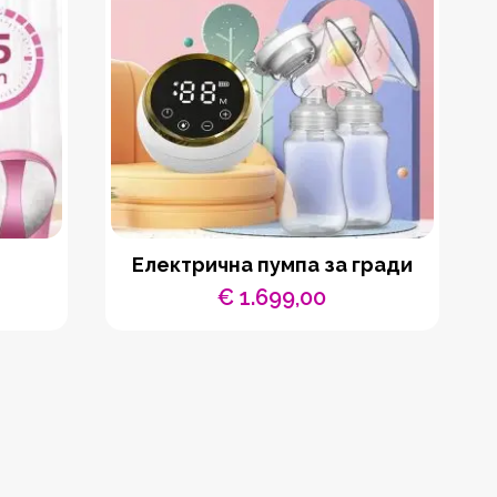
Електрична пумпа за гради
€
1.699,00