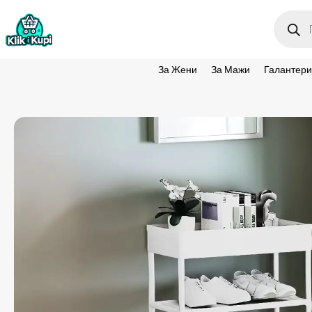
Produc
search
За Жени
За Мажи
Галантери