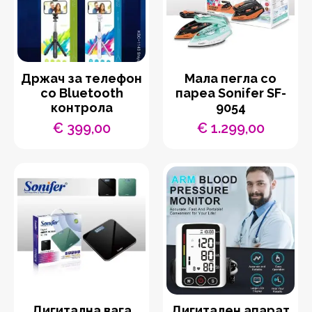
Држач за телефон
Мала пегла со
со Bluetooth
пареа Sonifer SF-
контрола
9054
€
399,00
€
1.299,00
Дигитална вага
Дигитален апарат