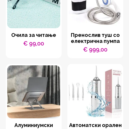
Очила за читање
Пренослив туш со
електрична пумпа
€
99,00
€
999,00
Aлуминиумски
Автоматски орален