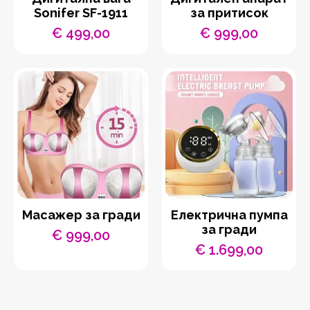
Sonifer SF-1911
за притисок
€
499,00
€
999,00
Масажер за гради
Електрична пумпа
за гради
€
999,00
€
1.699,00