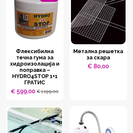
Флексибилна
Метална решетка
течна гума за
за скара
хидроизолација и
€
80,00
поправка –
HYDRO4STOP 1+1
ГРАТИС
599,00
€
1.199,00
€
Original
Current
price
price
was:
is:
€ 1.199,00.
€ 599,00.