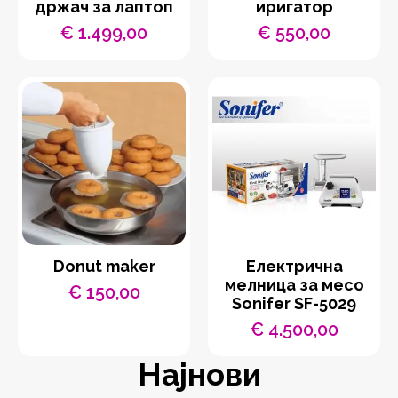
држач за лаптоп
иригатор
€
1.499,00
€
550,00
Donut maker
Eлектрична
мелница за месо
€
150,00
Sonifer SF-5029
€
4.500,00
Најнови