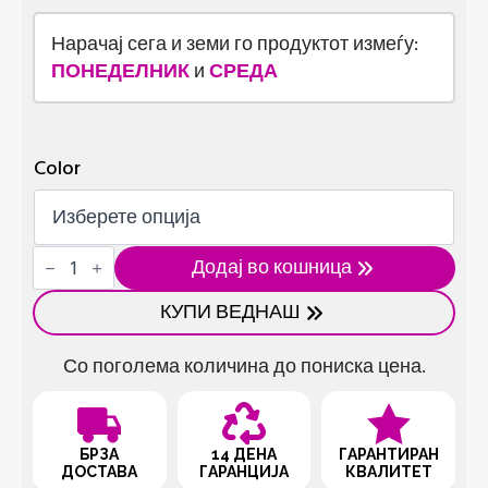
Нарачај сега и земи го продуктот измеѓу:
ПОНЕДЕЛНИК
и
СРЕДА
Color
Држач
Додај во кошница
за
телефон
КУПИ ВЕДНАШ
со
Bluetooth
контрола
Со поголема количина до пониска цена.
количина
БРЗА
14 ДЕНА
ГАРАНТИРАН
ДОСТАВА
ГАРАНЦИЈА
КВАЛИТЕТ