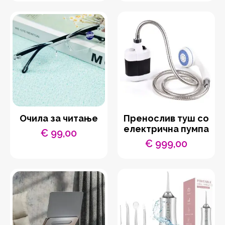
price
price
was:
is:
€ 1.199,00.
€ 599,00.
Очила за читање
Пренослив туш со
електрична пумпа
€
99,00
€
999,00