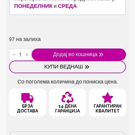
ПОНЕДЕЛНИК
и
СРЕДА
97 на залиха
Држач
Додај во кошница
за
телефон
КУПИ ВЕДНАШ
за
велосипед
количина
Со поголема количина до пониска цена.
БРЗА
14 ДЕНА
ГАРАНТИРАН
ДОСТАВА
ГАРАНЦИЈА
КВАЛИТЕТ