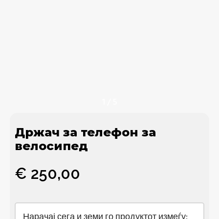
1
/
5
Држач за телефон за
велосипед
€
250,00
Нарачај сега и земи го продуктот измеѓу: