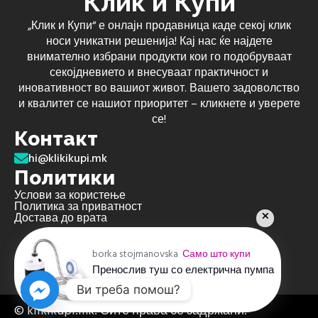
Клик и Купи
„Клик и Купи“ е онлајн продавница каде секој клик
носи уникатни решенија! Кај нас ќе најдете
внимателно избрани продукти кои го подобруваат
секојдневието и внесуваат практичност и
иновативност во вашиот живот. Вашето задоволство
и квалитет се нашиот приоритет – кликнете и уверете
се!
Контакт
hi@klikikupi.mk
Политики
Услови за користење
Политика за приватност
Достава до врата
borka stojmanovska
Само што купи
Пренослив туш со електрична пумпа
пред 4 недели
Ви треба помош?
© klikikupi.mk. Сите права се задржани.