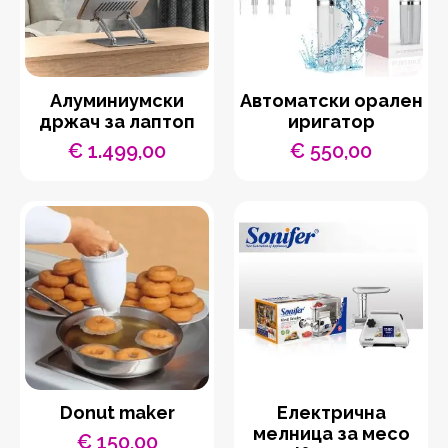
Aлуминиумски
Автоматски орален
држач за лаптоп
иригатор
€
1.499,00
€
550,00
Donut maker
Eлектрична
мелница за месо
€
150,00