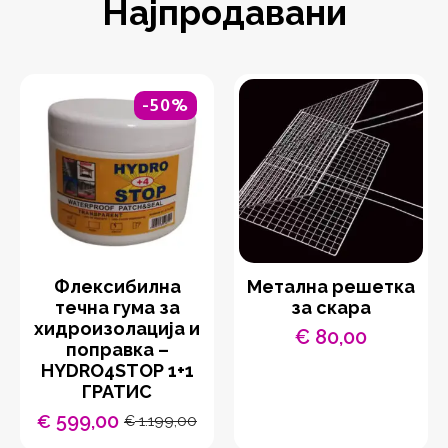
Најпродавани
-50%
Флексибилна
Метална решетка
течна гума за
за скара
хидроизолација и
€
80,00
поправка –
HYDRO4STOP 1+1
ГРАТИС
599,00
€
1.199,00
€
Original
Current