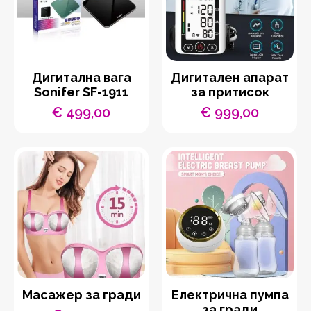
Дигитална вага
Дигитален апарат
Sonifer SF-1911
за притисок
€
499,00
€
999,00
Масажер за гради
Електрична пумпа
за гради