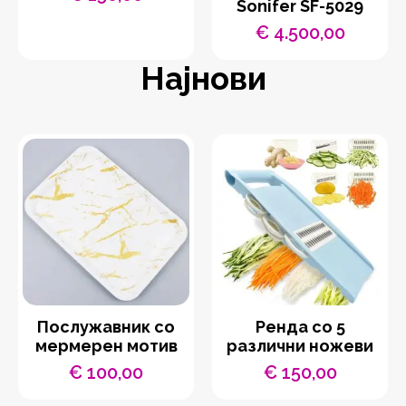
Sonifer SF-5029
€
4.500,00
Најнови
Послужавник со
Ренда со 5
мермерен мотив
различни ножеви
€
100,00
€
150,00