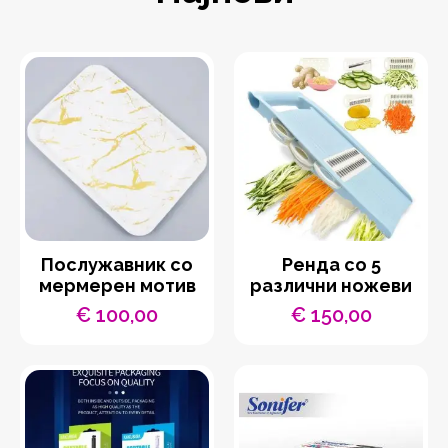
Послужавник со
Ренда со 5
мермерен мотив
различни ножеви
€
100,00
€
150,00