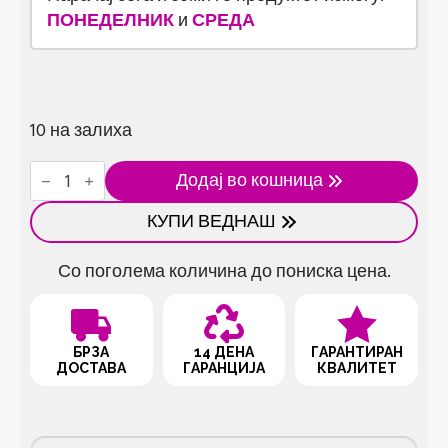
ПОНЕДЕЛНИК
и
СРЕДА
10 на залиха
Мини
Додај во кошница
фрижидер
со
КУПИ ВЕДНАШ
лед
за
козметика
Со поголема количина до пониска цена.
количина
БРЗА
14 ДЕНА
ГАРАНТИРАН
ДОСТАВА
ГАРАНЦИЈА
КВАЛИТЕТ