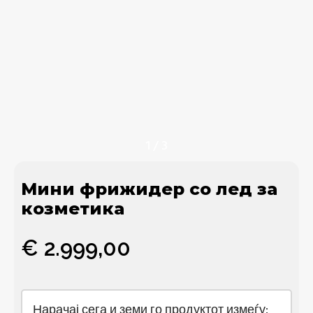
1
/
3
Мини фрижидер со лед за
козметика
€
2.999,00
Нарачај сега и земи го продуктот измеѓу: