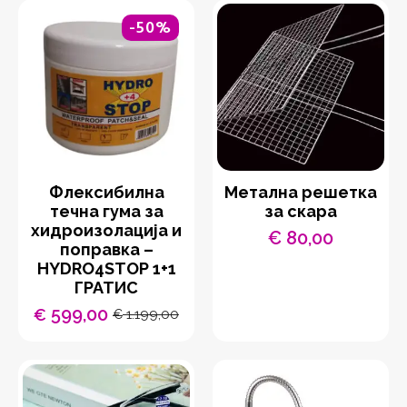
-50%
Флексибилна
Метална решетка
течна гума за
за скара
хидроизолација и
€
80,00
поправка –
HYDRO4STOP 1+1
ГРАТИС
599,00
€
1.199,00
€
Original
Current
price
price
was:
is:
€ 1.199,00.
€ 599,00.