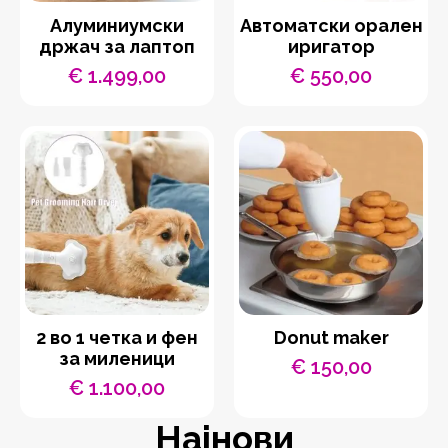
Aлуминиумски
Автоматски орален
држач за лаптоп
иригатор
€
1.499,00
€
550,00
2 во 1 четка и фен
Donut maker
за миленици
€
150,00
€
1.100,00
Најнови