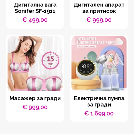
Дигитална вага
Дигитален апарат
Sonifer SF-1911
за притисок
€
499,00
€
999,00
Масажер за гради
Електрична пумпа
за гради
€
999,00
€
1.699,00