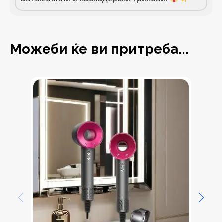
Можеби ќе ви притреба...