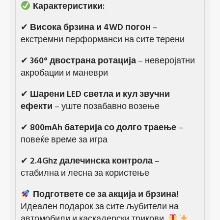
Карактеристики:
✔
Висока брзина и 4WD погон
–
екстремни перформанси на сите терени
✔
360° двострана ротација
– неверојатни
акробации и маневри
✔
Шарени LED светла и кул звучни
ефекти
– уште позабавно возење
✔
800mAh батерија со долго траење
–
повеќе време за игра
✔
2.4Ghz далечинска контрола
–
стабилна и лесна за користење
Подгответе се за акција и брзина!
Идеален подарок за сите љубители на
автомобили и каскадерски трикови.