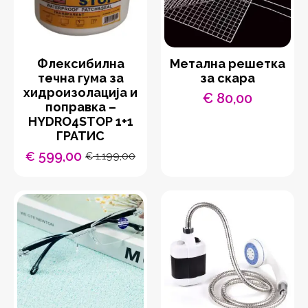
Флексибилна
Метална решетка
течна гума за
за скара
хидроизолација и
€
80,00
поправка –
HYDRO4STOP 1+1
ГРАТИС
599,00
€
1.199,00
€
Original
Current
price
price
was:
is:
€ 1.199,00.
€ 599,00.