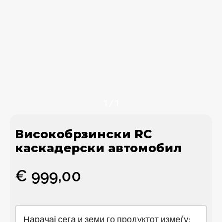
1
/
1
Високобрзински RC
каскадерски автомобил
€
999,00
Нарачај сега и земи го продуктот измеѓу: