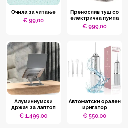
Очила за читање
Пренослив туш со
електрична пумпа
€
99,00
€
999,00
Aлуминиумски
Автоматски орален
држач за лаптоп
иригатор
€
1.499,00
€
550,00