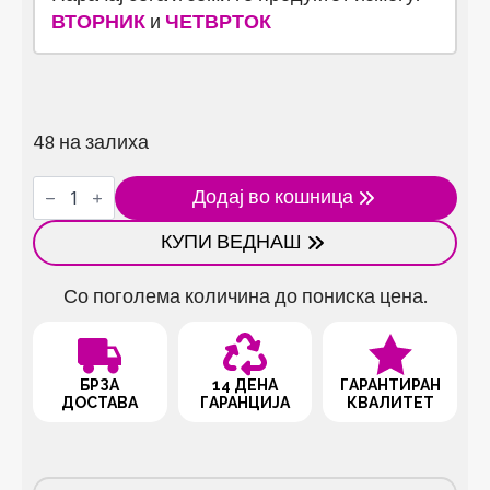
ВТОРНИК
и
ЧЕТВРТОК
48 на залиха
Високобрзински
Додај во кошница
RC
каскадерски
КУПИ ВЕДНАШ
автомобил
количина
Со поголема количина до пониска цена.
БРЗА
14 ДЕНА
ГАРАНТИРАН
ДОСТАВА
ГАРАНЦИЈА
КВАЛИТЕТ