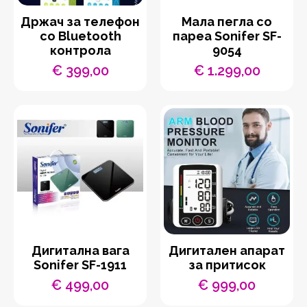
Држач за телефон
Мала пегла со
со Bluetooth
пареа Sonifer SF-
контрола
9054
€
399,00
€
1.299,00
Дигитална вага
Дигитален апарат
Sonifer SF-1911
за притисок
€
499,00
€
999,00