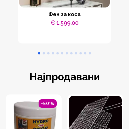
Фен за коса
„
€
1.599,00
Најпродавани
-50%