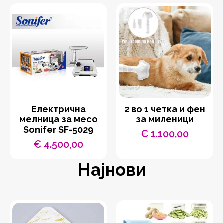
Eлектрична
2 во 1 четка и фен
мелница за месо
за миленици
Sonifer SF-5029
€
1.100,00
€
4.500,00
Најнови