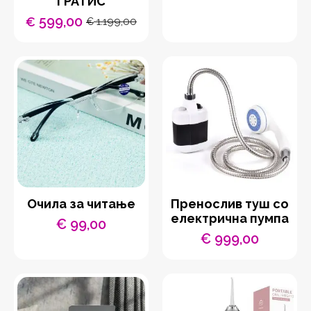
ГРАТИС
599,00
€
1.199,00
€
Original
Current
price
price
was:
is:
€ 1.199,00.
€ 599,00.
Очила за читање
Пренослив туш со
електрична пумпа
€
99,00
€
999,00