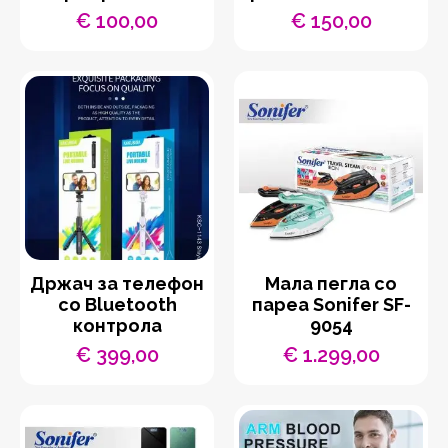
€
100,00
€
150,00
Држач за телефон
Мала пегла со
со Bluetooth
пареа Sonifer SF-
контрола
9054
€
399,00
€
1.299,00