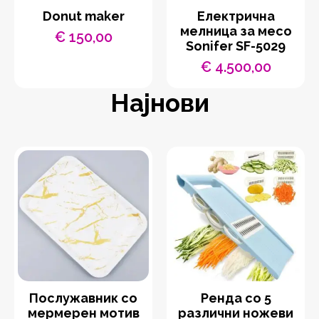
Donut maker
Eлектрична
мелница за месо
€
150,00
Sonifer SF-5029
€
4.500,00
Најнови
Послужавник со
Ренда со 5
мермерен мотив
различни ножеви