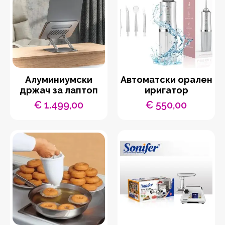
Aлуминиумски
Автоматски орален
држач за лаптоп
иригатор
€
1.499,00
€
550,00