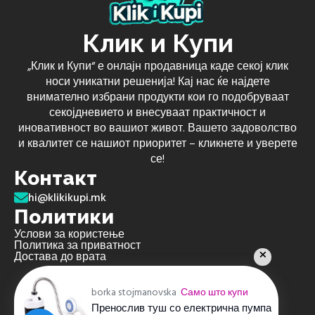
Клик и Купи
„Клик и Купи“ е онлајн продавница каде секој клик
носи уникатни решенија! Кај нас ќе најдете
внимателно избрани продукти кои го подобруваат
секојдневието и внесуваат практичност и
иновативност во вашиот живот. Вашето задоволство
и квалитет се нашиот приоритет – кликнете и уверете
се!
Контакт
hi@klikikupi.mk
Политики
Услови за користење
Политика за приватност
Достава до врата
borka stojmanovska
Само што купи
Пренослив туш со електрична пумпа