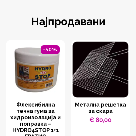
Најпродавани
-50%
Флексибилна
Метална решетка
течна гума за
за скара
хидроизолација и
€
80,00
поправка –
HYDRO4STOP 1+1