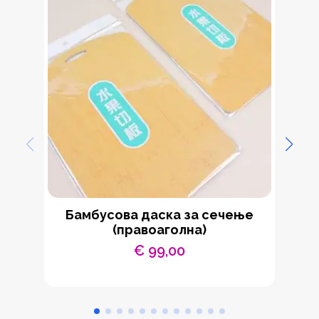
Бамбусова даска за сечење
(правоаголна)
€
99,00