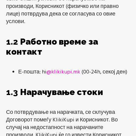
производи, Корисникот (физичко или правно
лице) потврдува дека се согласува со овие
услови.
1.2
Работно време за
контакт
Е-пошта: hi
@klikikupi.mk
(00-24h, секој ден)
1.3
Нарачување стоки
Со потврдување на нарачката, се склучува
Договорот помеѓу KlikiKupi и Корисникот. Во
случај на недостапност на нарачаните
производи, KlikiKupi ќе го извести Корисникот.