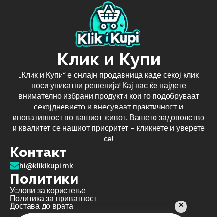
Клик и Купи
„Клик и Купи“ е онлајн продавница каде секој клик
носи уникатни решенија! Кај нас ќе најдете
внимателно избрани продукти кои го подобруваат
секојдневието и внесуваат практичност и
иновативност во вашиот живот. Вашето задоволство
и квалитет се нашиот приоритет – кликнете и уверете
се!
Контакт
hi@klikikupi.mk
Политики
Услови за користење
Политика за приватност
Достава до врата