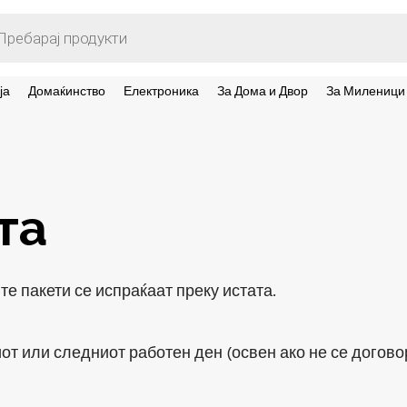
ts
ја
Домаќинство
Електроника
За Дома и Двор
За Миленици
та
ите пакети се испраќаат преку истата.
от или следниот работен ден (освен ако не се договор