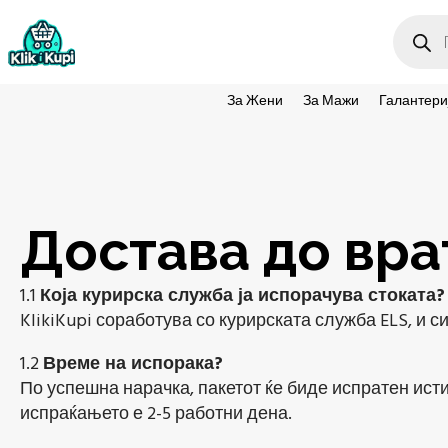
Produc
search
За Жени
За Мажи
Галантери
Достава до вра
1.1
Која курирска служба ја испорачува стоката?
KlikiKupi соработува со курирската служба ELS, и с
1.2
Време на испорака?
По успешна нарачка, пакетот ќе биде испратен исти
испраќањето е 2-5 работни дена.