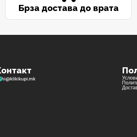
Брза достава до врата
Контакт
По
Услов
hi@klikikupi.mk
Полити
Достав