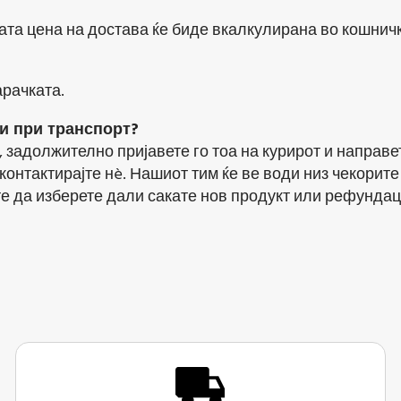
ата цена на достава ќе биде вкалкулирана во кошнич
арачката.
и при транспорт?
задолжително пријавете го тоа на курирот и направет
нтактирајте нè. Нашиот тим ќе ве води низ чекорите 
е да изберете дали сакате нов продукт или рефундац