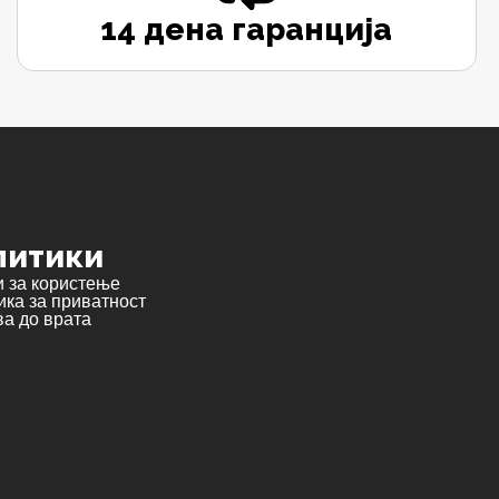
14 дена гаранција
литики
и за користење
ка за приватност
а до врата