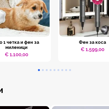
во 1 четка и фен за
Фен за коса
миленици
€
1.599,00
€
1.100,00
и