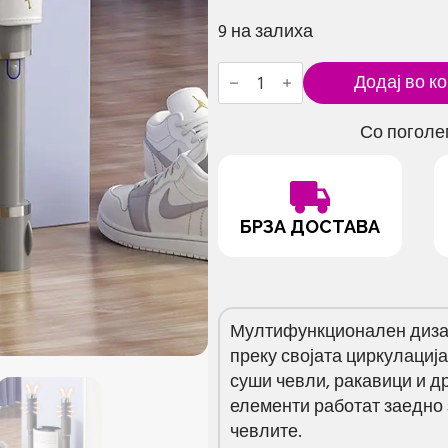
9 на залиха
Смарт
Додај во к
сушара
за
чевли
Со поголе
количина
БРЗА ДОСТАВА
Мултифункционален дизај
преку својата циркулација
суши чевли, ракавици и д
елементи работат заедно 
чевлите.