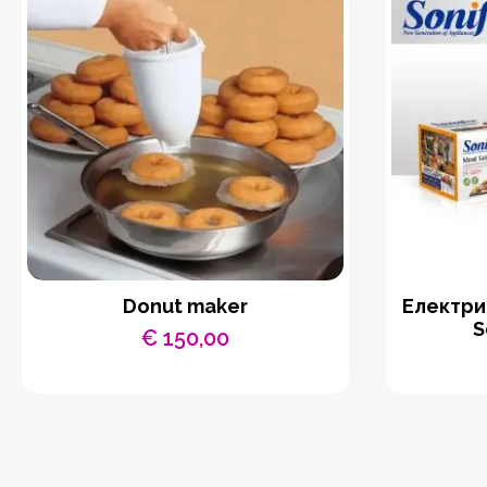
Donut maker
Eлектри
S
€
150,00