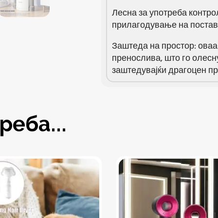
Лесна за употреба контро
прилагодување на постав
Заштеда на простор: оваа
пренослива, што го олесн
заштедувајќи драгоцен пр
еба...