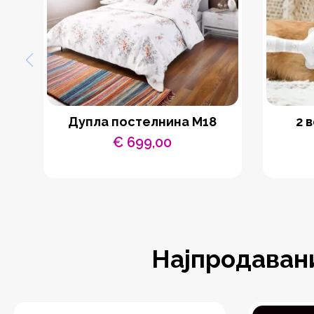
Дупла постелнина М18
2 
€
699,00
Најпродаван