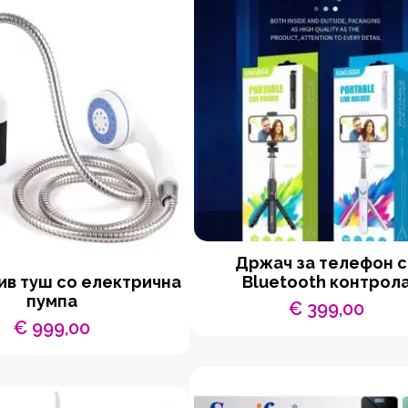
Држач за телефон 
в туш со електрична
Bluetooth контрол
пумпа
€
399,00
€
999,00