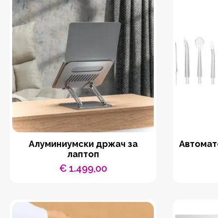
Aлуминиумски држач за
Автомат
лаптоп
€
1.499,00