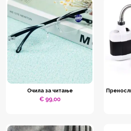
Очила за читање
Преносли
€
99,00