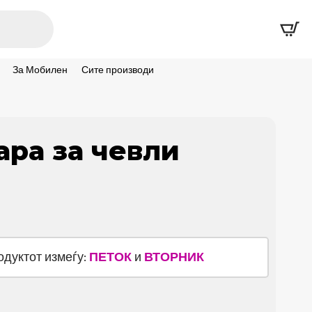
За Мобилен
Сите производи
ара за чевли
родуктот измеѓу:
ПЕТОК
и
ВТОРНИК