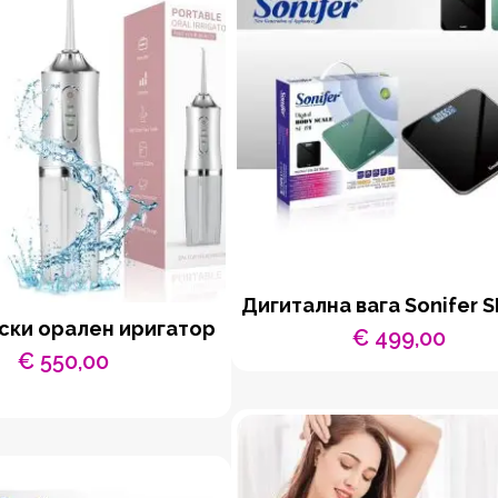
Дигитална вага Sonifer S
ски орален иригатор
€
499,00
€
550,00