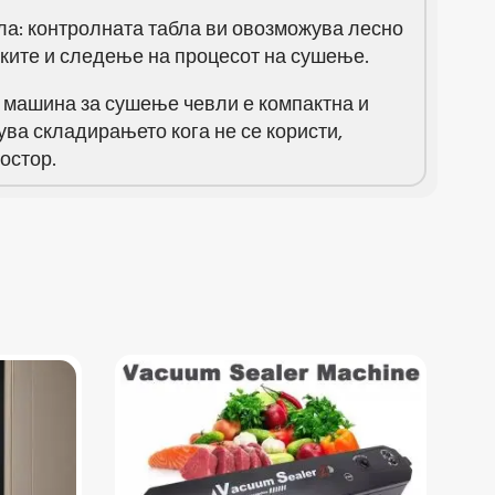
ла: контролната табла ви овозможува лесно
ките и следење на процесот на сушење.
 машина за сушење чевли е компактна и
ува складирањето кога не се користи,
остор.