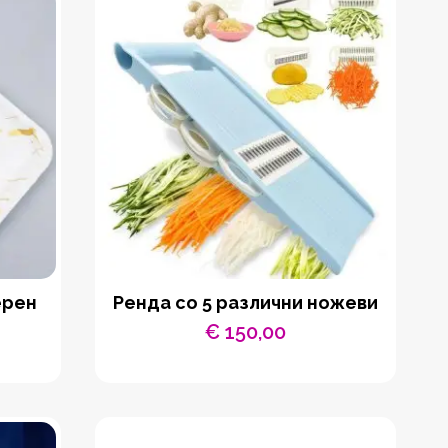
ерен
Ренда со 5 различни ножеви
€
150,00