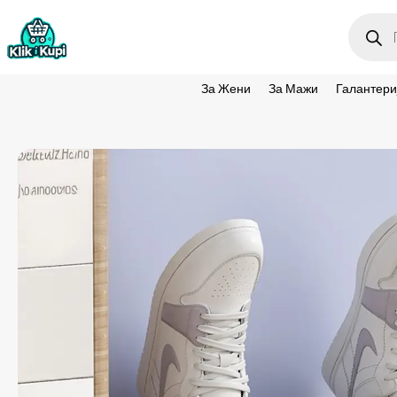
Produc
search
За Жени
За Мажи
Галантери