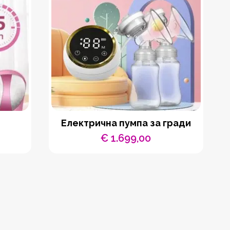
Електрична пумпа за гради
€
1.699,00