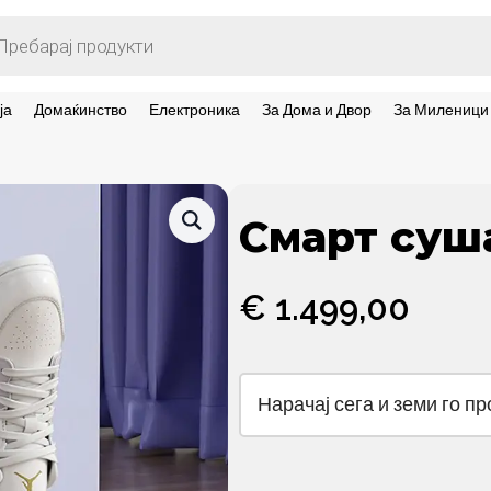
ts
ја
Домаќинство
Електроника
За Дома и Двор
За Миленици
Смарт суш
€
1.499,00
Нарачај сега и земи го п