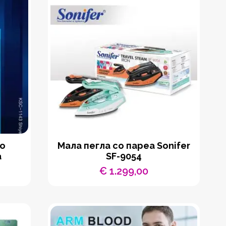
со
Мала пегла со пареа Sonifer
а
SF-9054
€
1.299,00