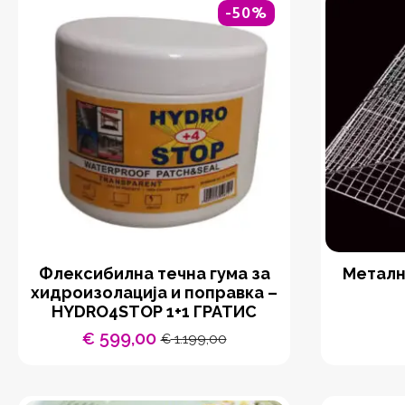
-50%
Флексибилна течна гума за
Металн
хидроизолација и поправка –
HYDRO4STOP 1+1 ГРАТИС
599,00
€
1.199,00
€
Original
Current
price
price
was:
is:
€ 1.199,00.
€ 599,00.