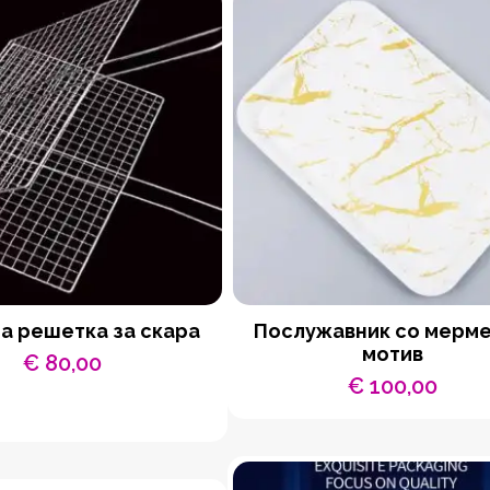
а решетка за скара
Послужавник со мерм
мотив
€
80,00
€
100,00