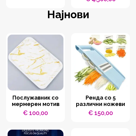
Најнови
Послужавник со
Ренда со 5
мермерен мотив
различни ножеви
€
100,00
€
150,00