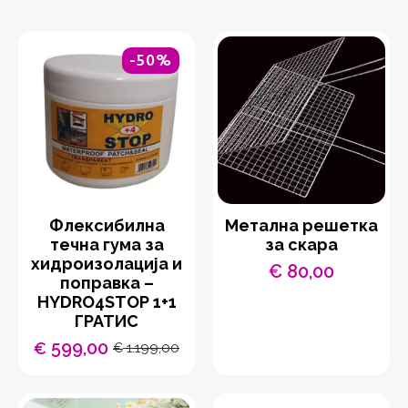
-50%
Флексибилна
Метална решетка
течна гума за
за скара
хидроизолација и
€
80,00
поправка –
HYDRO4STOP 1+1
ГРАТИС
599,00
€
1.199,00
€
Original
Current
price
price
was:
is: