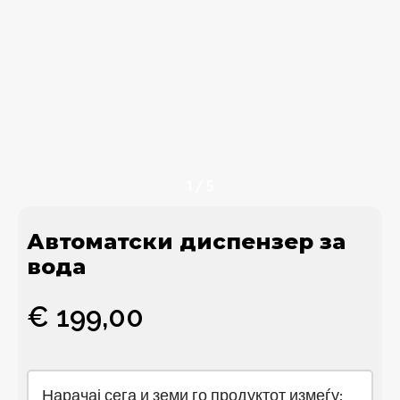
1
/
5
Автоматски диспензер за
вода
€
199,00
Нарачај сега и земи го продуктот измеѓу: