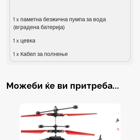
1 x паметна безжична пумпа за вода
(вградена батерија)
1 x цевка
1 x Кабел за полнење
Можеби ќе ви притреба...