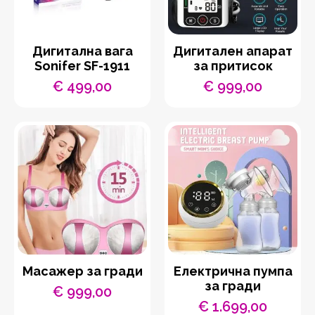
Дигитална вага
Дигитален апарат
Sonifer SF-1911
за притисок
€
499,00
€
999,00
Масажер за гради
Електрична пумпа
за гради
€
999,00
€
1.699,00