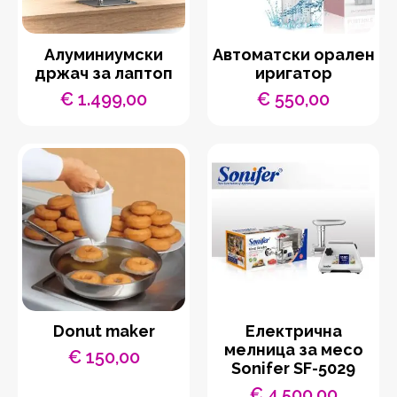
Aлуминиумски
Автоматски орален
држач за лаптоп
иригатор
€
1.499,00
€
550,00
Donut maker
Eлектрична
мелница за месо
€
150,00
Sonifer SF-5029
€
4.500,00