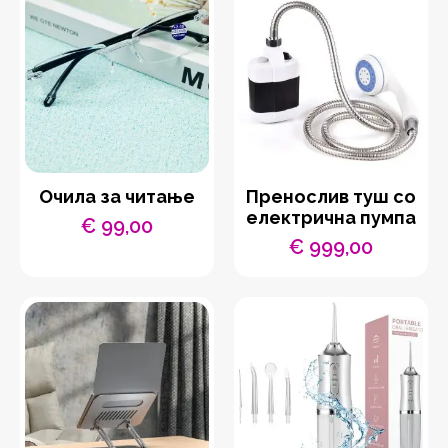
€ 1.199,00.
€ 599,00.
Очила за читање
Пренослив туш со
електрична пумпа
€
99,00
€
999,00