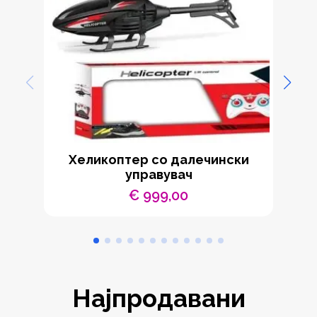
Хеликоптер со далечински
Е
управувач
€
999,00
Најпродавани