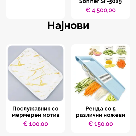
Sonifer SF-5029
€
4.500,00
Најнови
Послужавник со
Ренда со 5
мермерен мотив
различни ножеви
€
100,00
€
150,00