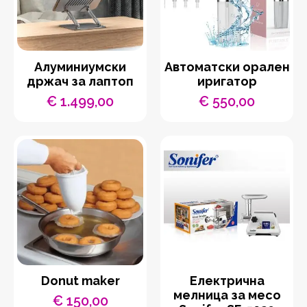
Aлуминиумски
Автоматски орален
држач за лаптоп
иригатор
€
1.499,00
€
550,00
Donut maker
Eлектрична
мелница за месо
€
150,00