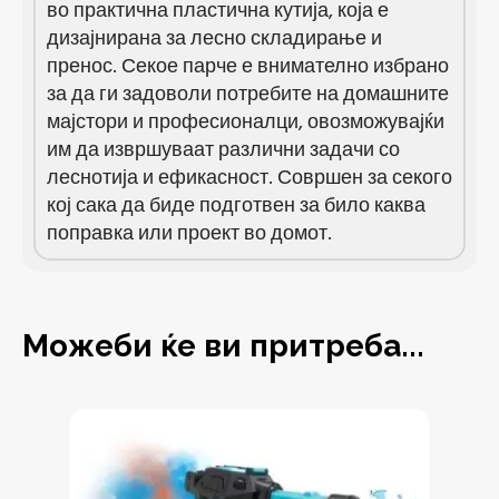
во практична пластична кутија, која е
дизајнирана за лесно складирање и
пренос. Секое парче е внимателно избрано
за да ги задоволи потребите на домашните
мајстори и професионалци, овозможувајќи
им да извршуваат различни задачи со
леснотија и ефикасност. Совршен за секого
кој сака да биде подготвен за било каква
поправка или проект во домот.
Можеби ќе ви притреба...