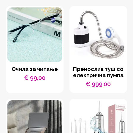
price
price
was:
is:
€ 1.199,00.
€ 599,00.
Очила за читање
Пренослив туш со
електрична пумпа
€
99,00
€
999,00