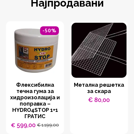
Најпродавани
-50%
Флексибилна
Метална решетка
течна гума за
за скара
хидроизолација и
€
80,00
поправка –
HYDRO4STOP 1+1
ГРАТИС
599,00
€
1.199,00
€
Original
Current