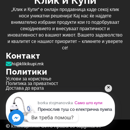
Клик и Купи
„Клик и Купи“ е онлајн продавница каде секој клик
носи уникатни решенија! Кај нас ќе најдете
внимателно избрани продукти кои го подобруваат
секојдневието и внесуваат практичност и
иновативност во вашиот живот. Вашето задоволство
и квалитет се нашиот приоритет – кликнете и уверете
се!
Контакт
hi@klikikupi.mk
Политики
Услови за користење
Политика за приватност
Достава до врата
borka stojmanovska
Само што купи
Пренослив туш со електрична пумпа
пред 4 недели
Ви треба помош?
© klikikupi.mk. Сите права се задржани.