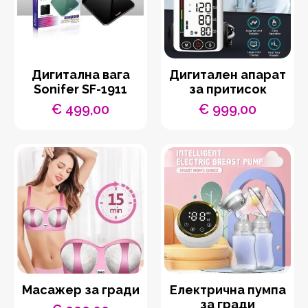
Дигитална вага
Дигитален апарат
Sonifer SF-1911
за притисок
€
499,00
€
999,00
Масажер за гради
Електрична пумпа
за гради