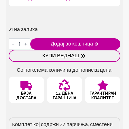
21 на залиха
Комплет
Додај во кошница
алатки
27
КУПИ ВЕДНАШ
парчиња
количина
Со поголема количина до пониска цена.
БРЗА
14 ДЕНА
ГАРАНТИРАН
ДОСТАВА
ГАРАНЦИЈА
КВАЛИТЕТ
Комплет кој содржи 27 парчиња, сместени