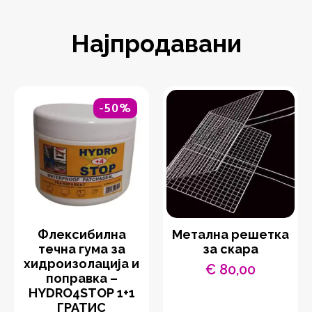
Најпродавани
-50%
Флексибилна
Метална решетка
течна гума за
за скара
хидроизолација и
€
80,00
поправка –
HYDRO4STOP 1+1
ГРАТИС