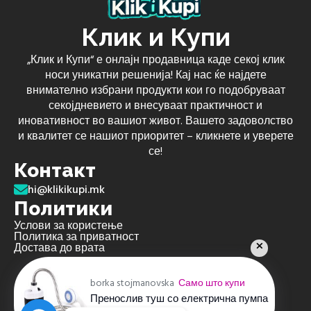
Клик и Купи
„Клик и Купи“ е онлајн продавница каде секој клик
носи уникатни решенија! Кај нас ќе најдете
внимателно избрани продукти кои го подобруваат
секојдневието и внесуваат практичност и
иновативност во вашиот живот. Вашето задоволство
и квалитет се нашиот приоритет – кликнете и уверете
се!
Контакт
hi@klikikupi.mk
Политики
Услови за користење
Политика за приватност
Достава до врата
borka stojmanovska
Само што купи
Пренослив туш со електрична пумпа