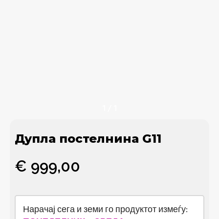
1
/
1
Дупла постелнина G11
€
999,00
Нарачај сега и земи го продуктот измеѓу: