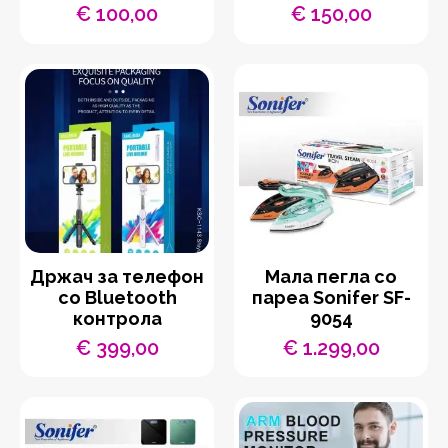
€
100,00
€
150,00
Држач за телефон
Мала пегла со
со Bluetooth
пареа Sonifer SF-
контрола
9054
€
399,00
€
1.299,00