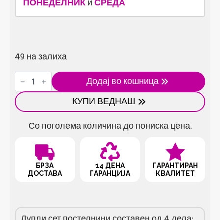
ПОНЕДЕЛНИК
и
СРЕДА
49 на залиха
Дупла
Додај во кошница
постелнина
G11
КУПИ ВЕДНАШ
количина
Со поголема количина до пониска цена.
БРЗА
14 ДЕНА
ГАРАНТИРАН
ДОСТАВА
ГАРАНЦИЈА
КВАЛИТЕТ
Дупли сет постелнини составен од 4 дела: