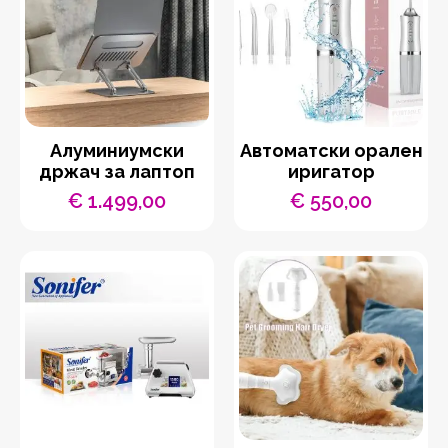
Aлуминиумски
Автоматски орален
држач за лаптоп
иригатор
€
1.499,00
€
550,00