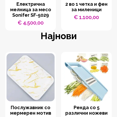
Eлектрична
2 во 1 четка и фен
мелница за месо
за миленици
Sonifer SF-5029
€
1.100,00
€
4.500,00
Најнови
Послужавник со
Ренда со 5
мермерен мотив
различни ножеви