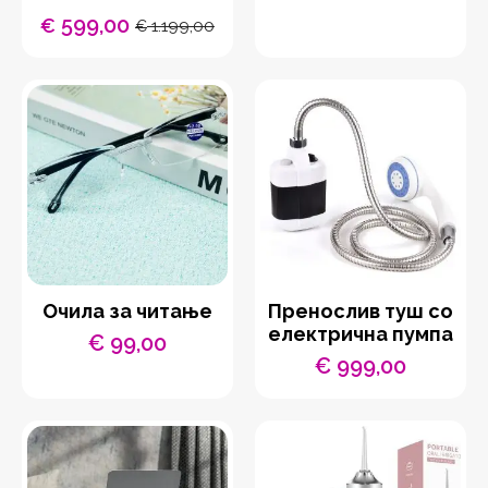
599,00
€
1.199,00
€
Original
Current
price
price
was:
is:
€ 1.199,00.
€ 599,00.
Очила за читање
Пренослив туш со
електрична пумпа
€
99,00
€
999,00