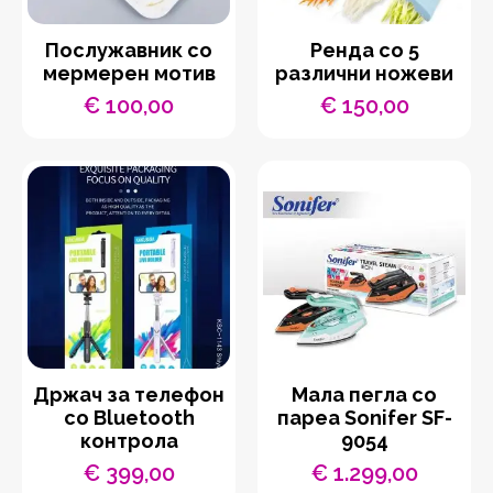
Послужавник со
Ренда со 5
мермерен мотив
различни ножеви
€
100,00
€
150,00
Држач за телефон
Мала пегла со
со Bluetooth
пареа Sonifer SF-
контрола
9054
€
399,00
€
1.299,00