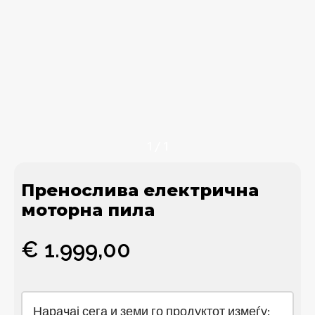
1
/
1
Пренослива електрична
моторна пила
€
1.999,00
Нарачај сега и земи го продуктот измеѓу: