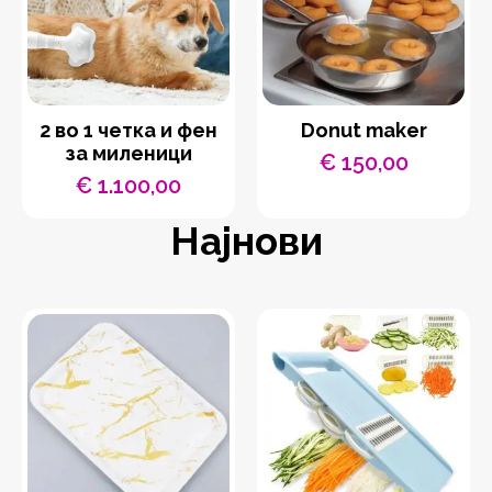
2 во 1 четка и фен
Donut maker
за миленици
€
150,00
€
1.100,00
Најнови