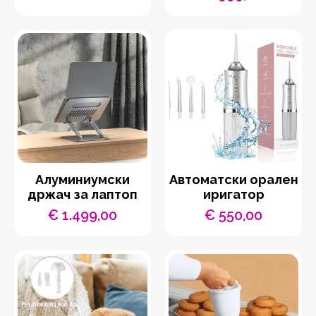
Aлуминиумски
Автоматски орален
држач за лаптоп
иригатор
€
1.499,00
€
550,00