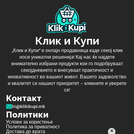
Клик и Купи
„Клик и Купи“ е онлајн продавница каде секој клик
носи уникатни решенија! Кај нас ќе најдете
внимателно избрани продукти кои го подобруваат
секојдневието и внесуваат практичност и
иновативност во вашиот живот. Вашето задоволство
и квалитет се нашиот приоритет – кликнете и уверете
се!
Контакт
hi@klikikupi.mk
Политики
Услови за користење
Политика за приватност
Достава до врата