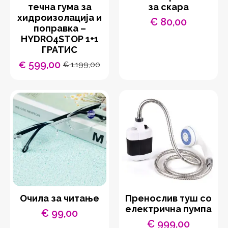
течна гума за
за скара
хидроизолација и
€
80,00
поправка –
HYDRO4STOP 1+1
ГРАТИС
599,00
€
1.199,00
€
Original
Current
price
price
was:
is:
€ 1.199,00.
€ 599,00.
Очила за читање
Пренослив туш со
електрична пумпа
€
99,00
€
999,00