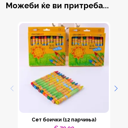
Можеби ќе ви притреба...
Сет боички (12 парчиња)
€
79,00