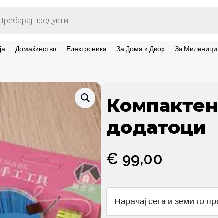
ts
ја
Домаќинство
Електроника
За Дома и Двор
За Миленици
Компактен
додатоци
€
99,00
Нарачај сега и земи го п