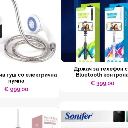
Држач за телефон 
в туш со електрична
Bluetooth контрол
пумпа
€
399,00
€
999,00