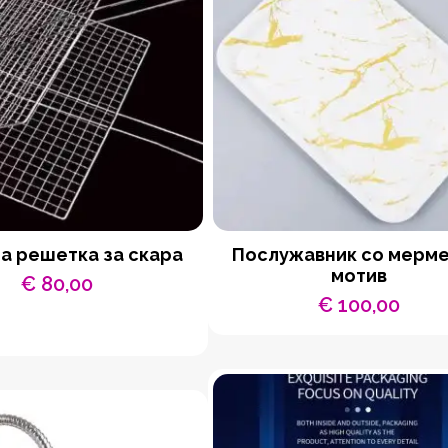
а решетка за скара
Послужавник со мерм
мотив
€
80,00
€
100,00