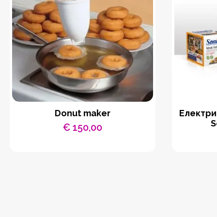
Donut maker
Eлектри
S
€
150,00