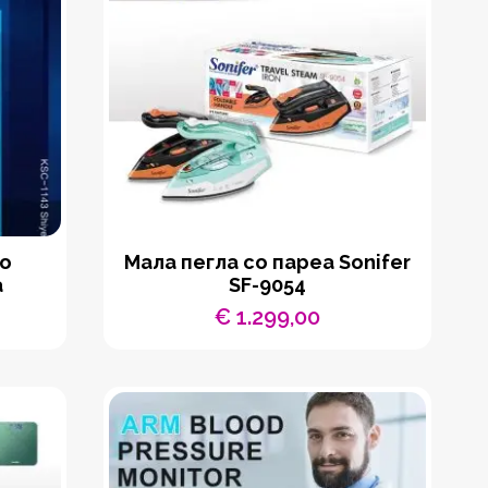
со
Мала пегла со пареа Sonifer
а
SF-9054
€
1.299,00