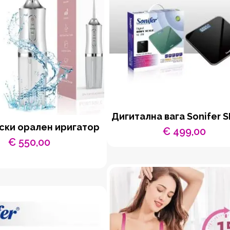
Дигитална вага Sonifer S
ски орален иригатор
€
499,00
€
550,00