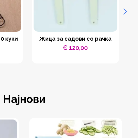
0 куки
Жица за садови со рачка
Се
€
120,00
Најнови