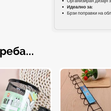
Организиран дизајн з
Идеално за:
Брзи поправки на обл
еба...