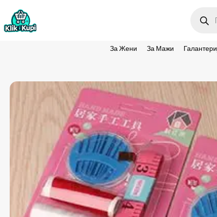
Produc
search
За Жени
За Мажи
Галантери