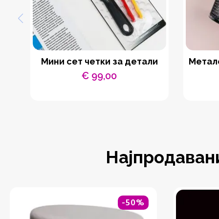
Мини сет четки за детали
Метал
€
99,00
Најпродаван
-50%