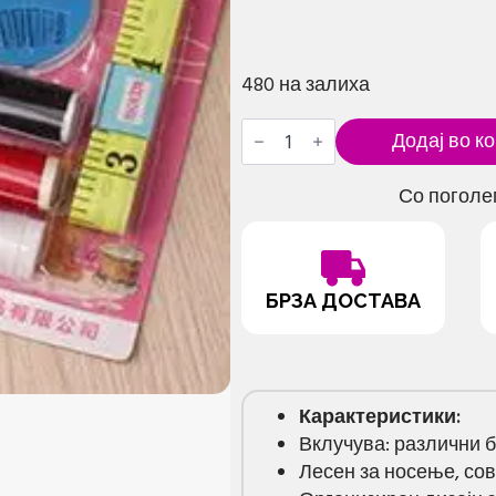
480 на залиха
Компактен
Додај во к
сет
за
шиење
Со поголе
со
додатоци
количина
БРЗА ДОСТАВА
Карактеристики:
Вклучува: различни б
Лесен за носење, со