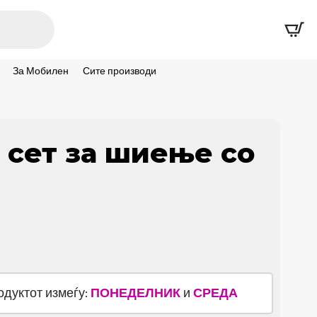
За Мобилен
Сите производи
 сет за шиење со
родуктот измеѓу:
ПОНЕДЕЛНИК
и
СРЕДА