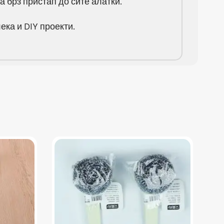
а брз пристап до сите алатки.
ека и DIY проекти.