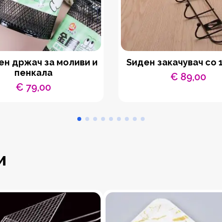
ен држач за моливи и
Ѕиден закачувач со 1
пенкала
€
89,00
€
79,00
и