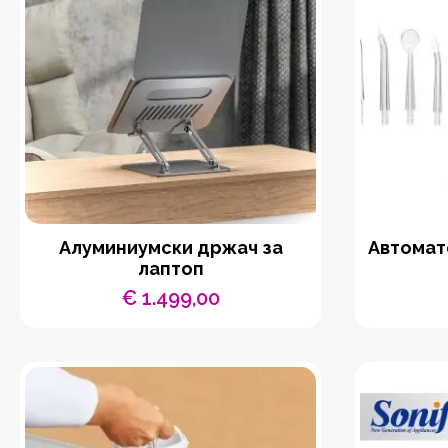
Aлуминиумски држач за
Автомат
лаптоп
€
1.499,00