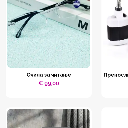
Очила за читање
Преносли
€
99,00