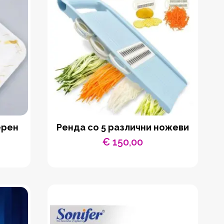
ерен
Ренда со 5 различни ножеви
€
150,00