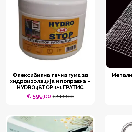
Флексибилна течна гума за
Металн
хидроизолација и поправка –
HYDRO4STOP 1+1 ГРАТИС
599,00
€
1.199,00
€
Original
Current
price
price
was:
is:
€ 1.199,00.
€ 599,00.