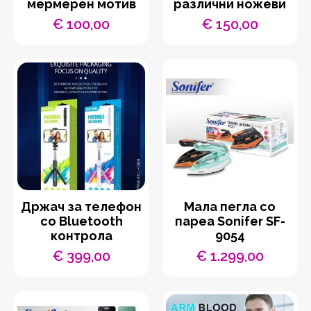
мермерен мотив
различни ножеви
€
100,00
€
150,00
Држач за телефон
Мала пегла со
со Bluetooth
пареа Sonifer SF-
контрола
9054
€
399,00
€
1.299,00