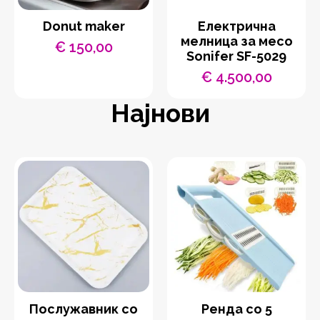
Donut maker
Eлектрична
мелница за месо
€
150,00
Sonifer SF-5029
€
4.500,00
Најнови
Послужавник со
Ренда со 5