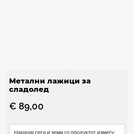
1
/
1
Метални лажици за
сладолед
€
89,00
Нарачај сега и земи го продуктот измеѓу: