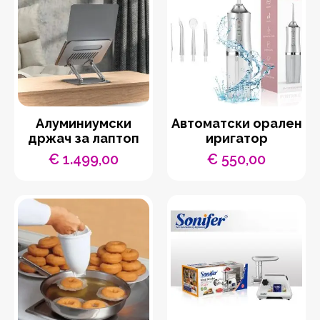
Aлуминиумски
Автоматски орален
држач за лаптоп
иригатор
€
1.499,00
€
550,00