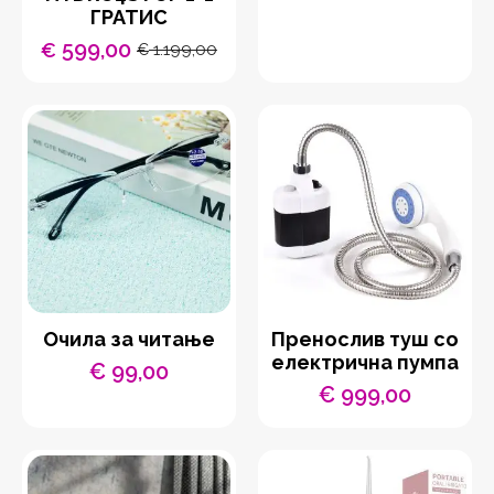
ГРАТИС
599,00
€
1.199,00
€
Original
Current
price
price
was:
is:
€ 1.199,00.
€ 599,00.
Очила за читање
Пренослив туш со
електрична пумпа
€
99,00
€
999,00