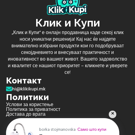
Клик и Купи
„Клик и Купи“ е онлајн продавница каде секој клик
носи уникатни решенија! Кај нас ќе најдете
внимателно избрани продукти кои го подобруваат
секојдневието и внесуваат практичност и
иновативност во вашиот живот. Вашето задоволство
и квалитет се нашиот приоритет – кликнете и уверете
се!
Контакт
hi@klikikupi.mk
Политики
Услови за користење
Политика за приватност
Достава до врата
borka stojmanovska
Само што купи