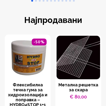
Најпродавани
-50%
Флексибилна
Метална решетка
течна гума за
за скара
хидроизолација и
€
80,00
поправка –
HYDRO4STOP 1+1