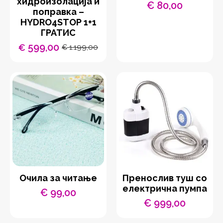
хидроизолација и
€
80,00
поправка –
HYDRO4STOP 1+1
ГРАТИС
599,00
€
1.199,00
€
Original
Current
price
price
was:
is:
€ 1.199,00.
€ 599,00.
Очила за читање
Пренослив туш со
електрична пумпа
€
99,00
€
999,00