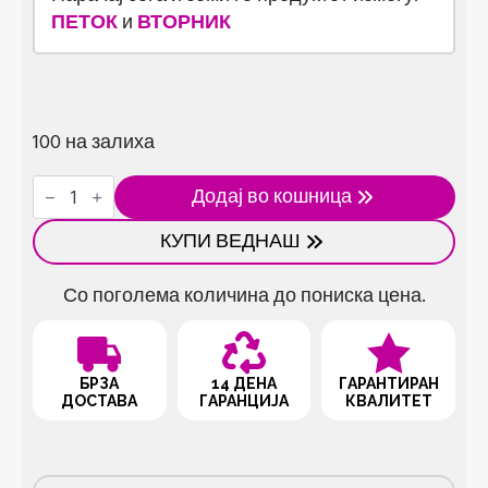
ПЕТОК
и
ВТОРНИК
100 на залиха
Метална
Додај во кошница
шпатула
со
КУПИ ВЕДНАШ
украсна
рачка
количина
Со поголема количина до пониска цена.
БРЗА
14 ДЕНА
ГАРАНТИРАН
ДОСТАВА
ГАРАНЦИЈА
КВАЛИТЕТ