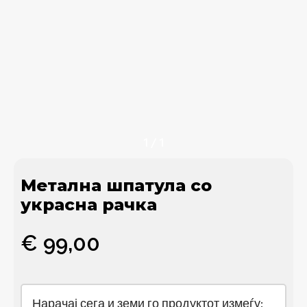
1
/
1
Метална шпатула со
украсна рачка
€
99,00
Нарачај сега и земи го продуктот измеѓу: