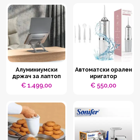
Aлуминиумски
Автоматски орален
држач за лаптоп
иригатор
€
1.499,00
€
550,00