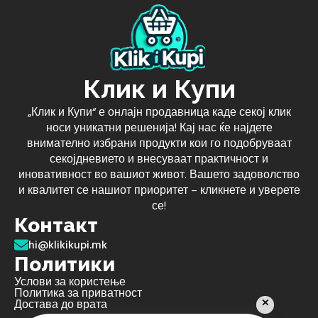
Клик и Купи
„Клик и Купи“ е онлајн продавница каде секој клик
носи уникатни решенија! Кај нас ќе најдете
внимателно избрани продукти кои го подобруваат
секојдневието и внесуваат практичност и
иновативност во вашиот живот. Вашето задоволство
и квалитет се нашиот приоритет – кликнете и уверете
се!
Контакт
hi@klikikupi.mk
Политики
Услови за користење
Политика за приватност
Достава до врата