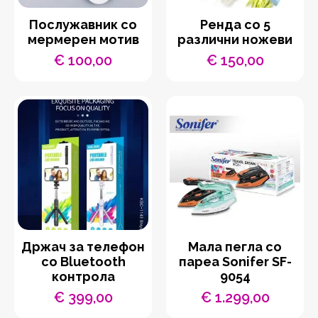
Послужавник со
Ренда со 5
мермерен мотив
различни ножеви
€
100,00
€
150,00
Држач за телефон
Мала пегла со
со Bluetooth
пареа Sonifer SF-
контрола
9054
€
399,00
€
1.299,00