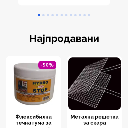
Најпродавани
-50%
Флексибилна
Метална решетка
течна гума за
за скара