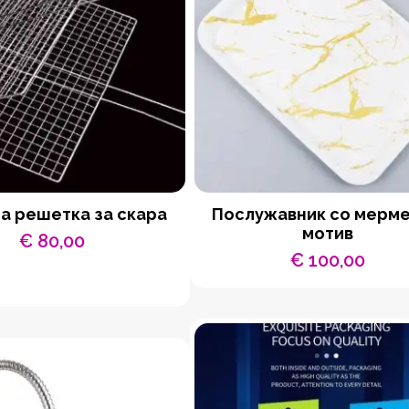
а решетка за скара
Послужавник со мерм
мотив
€
80,00
€
100,00