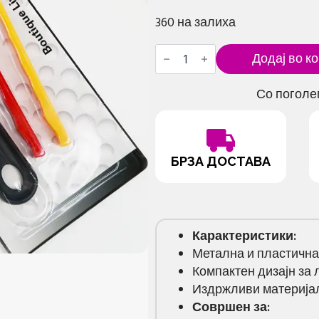
360 на залиха
Мини
Додај во к
сет
четки
за
Со поголе
детали
количина
БРЗА ДОСТАВА
Карактеристики:
Метална и пластична 
Компактен дизајн за 
Издржливи материјал
Совршен за: