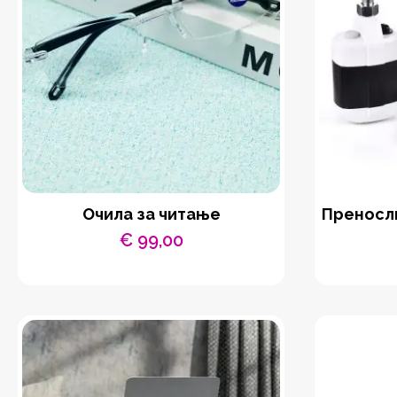
Очила за читање
Преносли
€
99,00