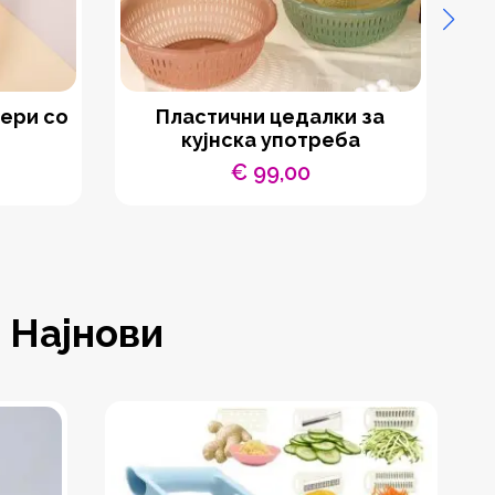
ѓери со
Пластични цедалки за
кујнска употреба
€
99,00
Најнови