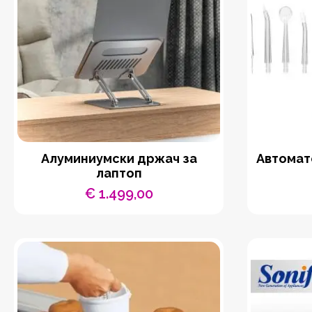
Aлуминиумски држач за
Автомат
лаптоп
€
1.499,00