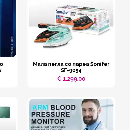
со
Мала пегла со пареа Sonifer
а
SF-9054
€
1.299,00