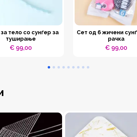
 за тело со сунѓер за
Сет од 6 жичени сун
туширање
рачка
€
99,00
€
99,00
и