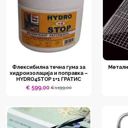
Флексибилна течна гума за
Металн
хидроизолација и поправка –
HYDRO4STOP 1+1 ГРАТИС
599,00
€
1.199,00
€
Original
Current
price
price
was:
is:
€ 1.199,00.
€ 599,00.