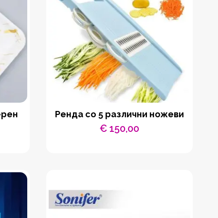
ерен
Ренда со 5 различни ножеви
€
150,00