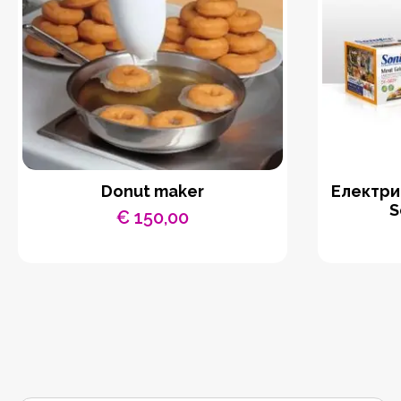
Donut maker
Eлектри
S
€
150,00