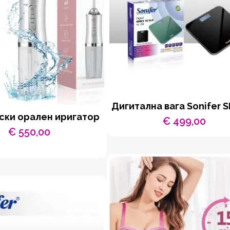
Дигитална вага Sonifer S
ски орален иригатор
€
499,00
€
550,00