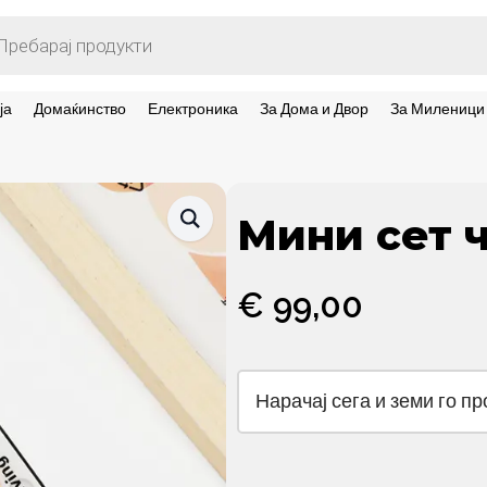
ts
ја
Домаќинство
Електроника
За Дома и Двор
За Миленици
Мини сет ч
€
99,00
Нарачај сега и земи го п