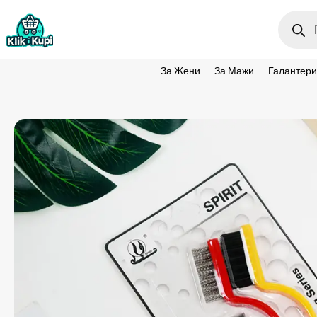
Produc
search
За Жени
За Мажи
Галантери