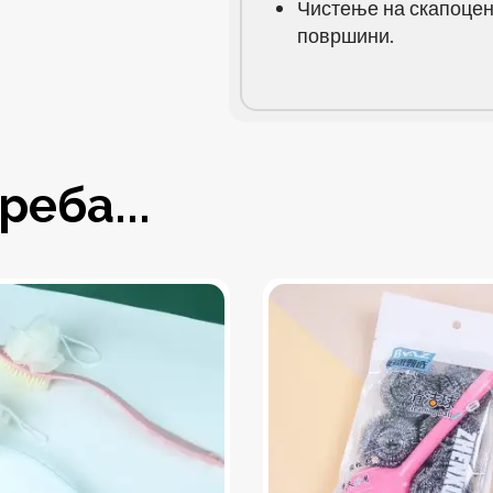
Чистење на скапоцен
површини.
еба...