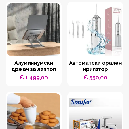
Aлуминиумски
Автоматски орален
држач за лаптоп
иригатор
€
1.499,00
€
550,00