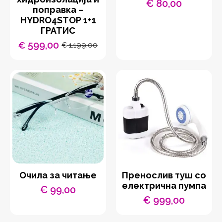
€
80,00
поправка –
HYDRO4STOP 1+1
ГРАТИС
599,00
€
1.199,00
€
Original
Current
price
price
was:
is:
€ 1.199,00.
€ 599,00.
Очила за читање
Пренослив туш со
електрична пумпа
€
99,00
€
999,00