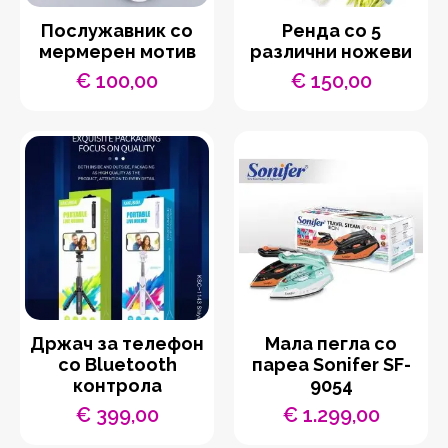
Послужавник со
Ренда со 5
мермерен мотив
различни ножеви
€
100,00
€
150,00
Држач за телефон
Мала пегла со
со Bluetooth
пареа Sonifer SF-
контрола
9054
€
399,00
€
1.299,00