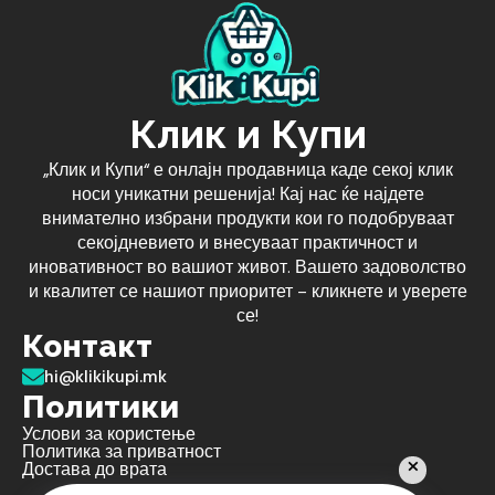
Клик и Купи
„Клик и Купи“ е онлајн продавница каде секој клик
носи уникатни решенија! Кај нас ќе најдете
внимателно избрани продукти кои го подобруваат
секојдневието и внесуваат практичност и
иновативност во вашиот живот. Вашето задоволство
и квалитет се нашиот приоритет – кликнете и уверете
се!
Контакт
hi@klikikupi.mk
Политики
Услови за користење
Политика за приватност
Достава до врата