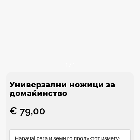
1
/
1
Универзални ножици за
домаќинство
€
79,00
Нарачај сега и земи го продуктот измеѓу: