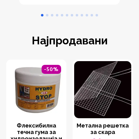
Најпродавани
-50%
Флексибилна
Метална решетка
течна гума за
за скара
хидроизолација и