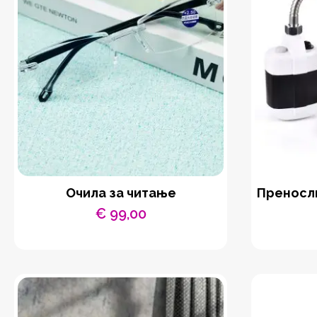
Очила за читање
Преносли
€
99,00