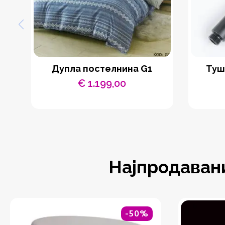
Дупла постелнина G1
Туш
€
1.199,00
Најпродаван
-50%