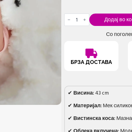
„Reborn“
Додај во к
реалистична
кукла
Mia
Со поголе
количина
БРЗА ДОСТАВА
✔
Висина:
43 cm
✔
Материјал:
Мек силикон
✔
Вистинска коса:
Мазна 
✔
Облека вклучена:
Моде