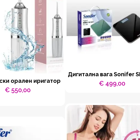
Дигитална вага Sonifer S
ски орален иригатор
€
499,00
€
550,00