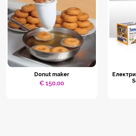
Donut maker
Eлектри
S
€
150,00