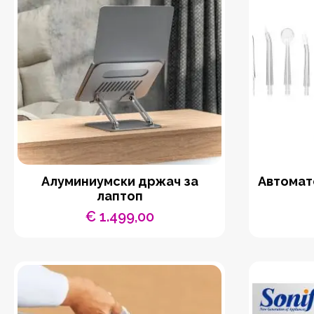
Aлуминиумски држач за
Автомат
лаптоп
€
1.499,00