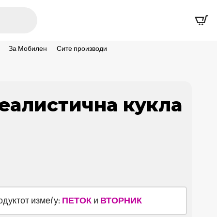
За Мобилен
Сите производи
реалистична кукла
родуктот измеѓу:
ПЕТОК
и
ВТОРНИК