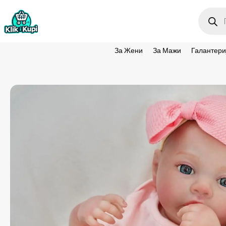
Produc
search
За Жени
За Мажи
Галантери