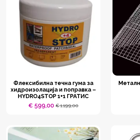
Флексибилна течна гума за
Металн
хидроизолација и поправка –
HYDRO4STOP 1+1 ГРАТИС
599,00
€
1.199,00
€
Original
Current
price
price
was:
is:
€ 1.199,00.
€ 599,00.