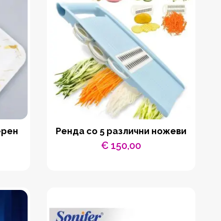
ерен
Ренда со 5 различни ножеви
€
150,00