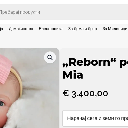
ts
ја
Домаќинство
Електроника
За Дома и Двор
За Миленици
„Reborn“ 
Mia
€
3.400,00
Нарачај сега и земи го п