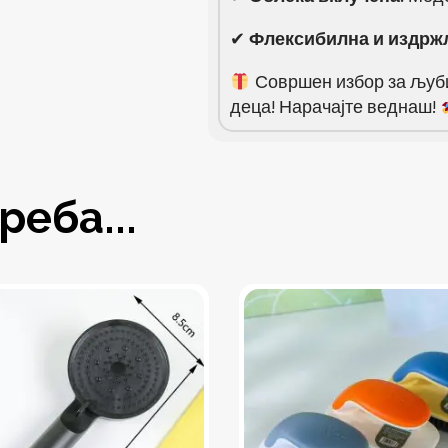
✔
Флексибилна и издрж
Совршен избор за љубит
деца! Нарачајте веднаш!
еба...