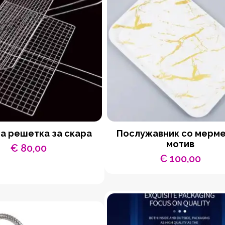
а решетка за скара
Послужавник со мерм
мотив
€
80,00
€
100,00