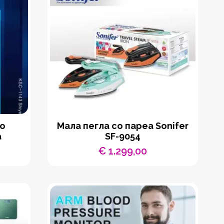
со
Мала пегла со пареа Sonifer
а
SF-9054
€
1.299,00