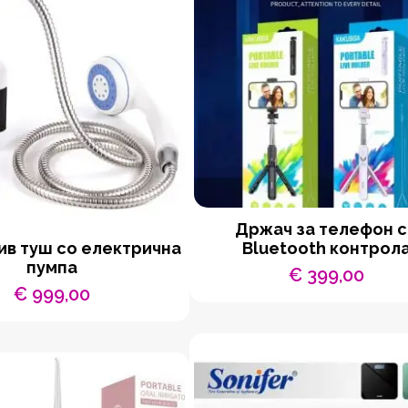
Држач за телефон 
в туш со електрична
Bluetooth контрол
пумпа
€
399,00
€
999,00