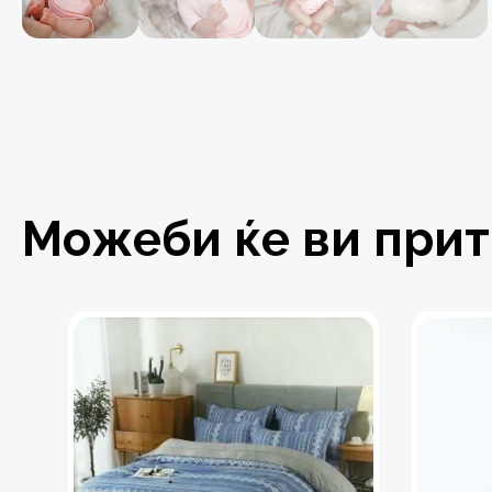
Можеби ќе ви притр