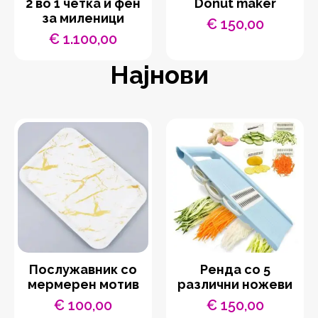
2 во 1 четка и фен
Donut maker
за миленици
€
150,00
€
1.100,00
Најнови
Послужавник со
Ренда со 5
мермерен мотив
различни ножеви
€
100,00
€
150,00