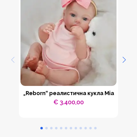
„Reborn“ реалистична кукла Mia
Се
€
3.400,00