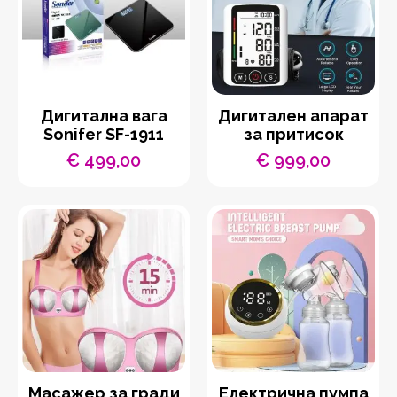
Дигитална вага
Дигитален апарат
Sonifer SF-1911
за притисок
€
499,00
€
999,00
Масажер за гради
Електрична пумпа