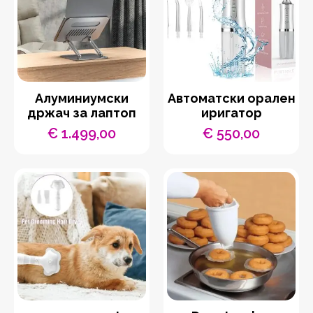
Aлуминиумски
Автоматски орален
држач за лаптоп
иригатор
€
1.499,00
€
550,00