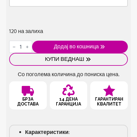
120 на залиха
Скалпер
Додај во кошница
и
одвртувач
КУПИ ВЕДНАШ
во
сет
количина
Со поголема количина до пониска цена.
БРЗА
14 ДЕНА
ГАРАНТИРАН
ДОСТАВА
ГАРАНЦИЈА
КВАЛИТЕТ
Карактеристики
: