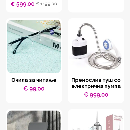
599,00
€
1.199,00
€
Original
Current
price
price
was:
is:
€ 1.199,00.
€ 599,00.
Очила за читање
Пренослив туш со
електрична пумпа
€
99,00
€
999,00