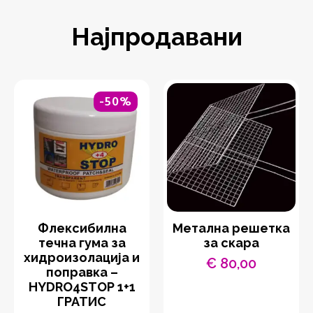
Најпродавани
-50%
Флексибилна
Метална решетка
течна гума за
за скара
хидроизолација и
€
80,00
поправка –
HYDRO4STOP 1+1
ГРАТИС