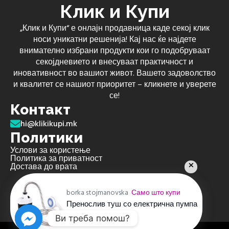
Клик и Купи
„Клик и Купи“ е онлајн продавница каде секој клик
носи уникатни решенија! Кај нас ќе најдете
внимателно избрани продукти кои го подобруваат
секојдневието и внесуваат практичност и
иновативност во вашиот живот. Вашето задоволство
и квалитет се нашиот приоритет – кликнете и уверете
се!
Контакт
hi@klikikupi.mk
Политики
Услови за користење
Политика за приватност
Достава до врата
borka stojmanovska
Само што купи
Пренослив туш со електрична пумпа
пред 4 недели
Ви треба помош?