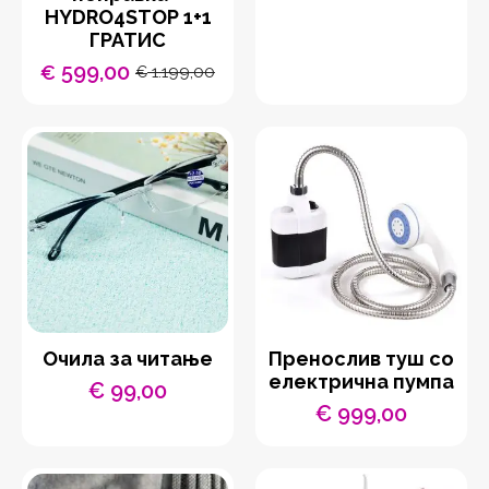
HYDRO4STOP 1+1
ГРАТИС
599,00
€
1.199,00
€
Original
Current
price
price
was:
is:
€ 1.199,00.
€ 599,00.
Очила за читање
Пренослив туш со
електрична пумпа
€
99,00
€
999,00