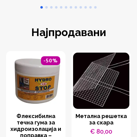
Најпродавани
-50%
Флексибилна
Метална решетка
течна гума за
за скара
хидроизолација и
€
80,00
поправка –