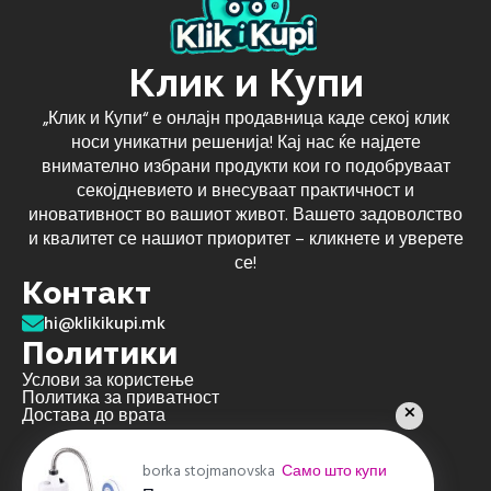
Клик и Купи
„Клик и Купи“ е онлајн продавница каде секој клик
носи уникатни решенија! Кај нас ќе најдете
внимателно избрани продукти кои го подобруваат
секојдневието и внесуваат практичност и
иновативност во вашиот живот. Вашето задоволство
и квалитет се нашиот приоритет – кликнете и уверете
се!
Контакт
hi@klikikupi.mk
Политики
Услови за користење
Политика за приватност
Достава до врата
borka stojmanovska
Само што купи