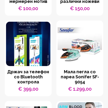
мермерен мотив
различни ножеви
€
100,00
€
150,00
Држач за телефон
Мала пегла со
со Bluetooth
пареа Sonifer SF-
контрола
9054
€
399,00
€
1.299,00