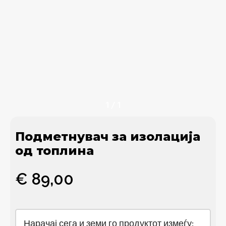
1
/
1
Подметнувач за изолација
од топлина
€
89,00
Нарачај сега и земи го продуктот измеѓу: