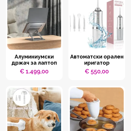
Aлуминиумски
Автоматски орален
држач за лаптоп
иригатор
€
1.499,00
€
550,00