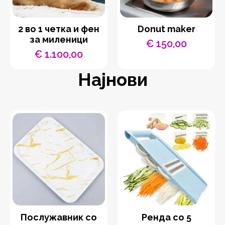
2 во 1 четка и фен
Donut maker
за миленици
€
150,00
€
1.100,00
Најнови
Послужавник со
Ренда со 5