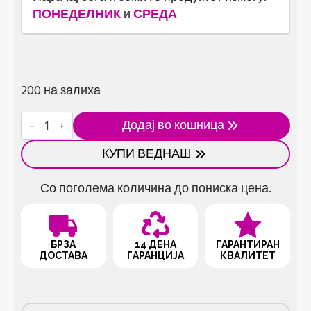
ПОНЕДЕЛНИК
и
СРЕДА
200 на залиха
Подметнувач
Додај во кошница
за
изолација
КУПИ ВЕДНАШ
од
топлина
количина
Со поголема количина до пониска цена.
БРЗА
14 ДЕНА
ГАРАНТИРАН
ДОСТАВА
ГАРАНЦИЈА
КВАЛИТЕТ