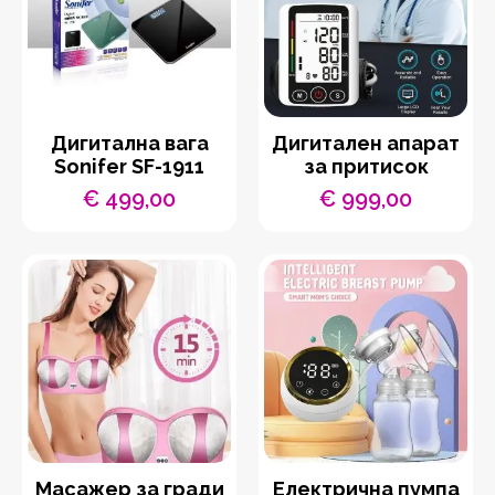
Дигитална вага
Дигитален апарат
Sonifer SF-1911
за притисок
€
499,00
€
999,00
Масажер за гради
Електрична пумпа