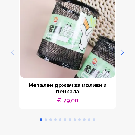
Метален држач за моливи и
пенкала
€
79,00