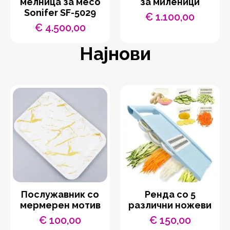
мелница за месо
за миленици
Sonifer SF-5029
€
1.100,00
€
4.500,00
Најнови
Послужавник со
Ренда со 5
мермерен мотив
различни ножеви
€
100,00
€
150,00