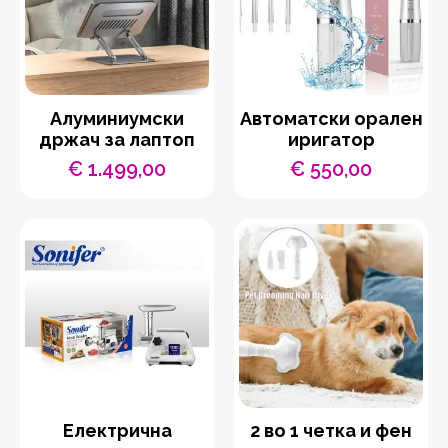
Aлуминиумски
Автоматски орален
држач за лаптоп
иригатор
€
1.499,00
€
550,00
Eлектрична
2 во 1 четка и фен