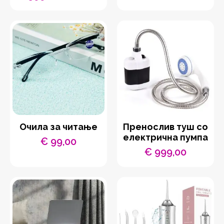
Original
Current
price
price
was:
is:
€ 1.199,00.
€ 599,00.
Очила за читање
Пренослив туш со
електрична пумпа
€
99,00
€
999,00