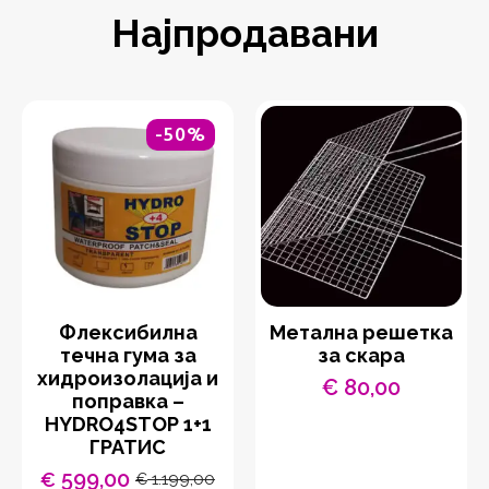
Најпродавани
-50%
Флексибилна
Метална решетка
течна гума за
за скара
хидроизолација и
€
80,00
поправка –
HYDRO4STOP 1+1
ГРАТИС
599,00
€
1.199,00
€