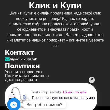
Клик и Купи
„Клик и Купи“ е онлајн продавница каде секој клик
носи уникатни решенија! Кај нас ќе најдете
внимателно избрани продукти кои го подобруваат
секојдневието и внесуваат практичност и
иновативност во вашиот живот. Вашето задоволство
и квалитет се нашиот приоритет – кликнете и уверете
се!
Контакт
hi@klikikupi.mk
Политики
Услови за користење
Политика за приватност
Достава до врата
borka stojmanovska
Само што купи
Пренослив туш со електрична пумпа
пред 4 недели
Ви треба помош?