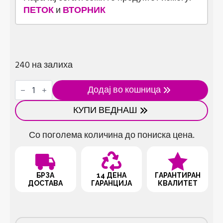
ПЕТОК
и
ВТОРНИК
240 на залиха
Мултифункционален
Додај во кошница
сет
со
КУПИ ВЕДНАШ
одвртувач
и
шестаголници
Со поголема количина до пониска цена.
количина
БРЗА
14 ДЕНА
ГАРАНТИРАН
ДОСТАВА
ГАРАНЦИЈА
КВАЛИТЕТ