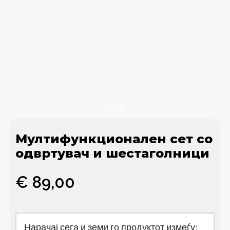
1
/
1
Мултифункционален сет со
одвртувач и шестаголници
€
89,00
Нарачај сега и земи го продуктот измеѓу: