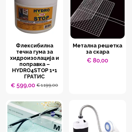
Флексибилна
Метална решетка
течна гума за
за скара
хидроизолација и
€
80,00
поправка –
HYDRO4STOP 1+1
ГРАТИС
599,00
€
1.199,00
€
Original
Current
price
price
was:
is:
€ 1.199,00.
€ 599,00.