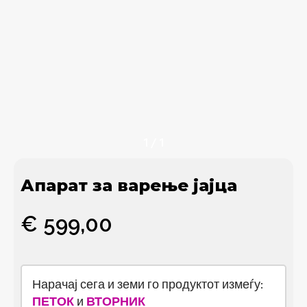
1
/
1
Апарат за варење јајца
€
599,00
Нарачај сега и земи го продуктот измеѓу:
ПЕТОК
и
ВТОРНИК