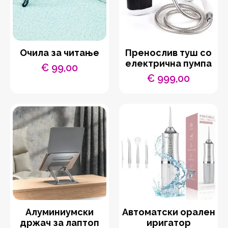
Очила за читање
Пренослив туш со
електрична пумпа
€
99,00
€
999,00
Aлуминиумски
Автоматски орален
држач за лаптоп
иригатор