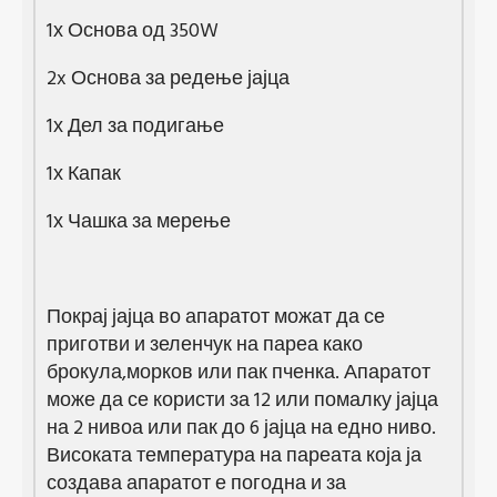
1х Основа од 350W
2x Основа за редење јајца
1х Дел за подигање
1х Капак
1х Чашка за мерење
Покрај јајца во апаратот можат да се
приготви и зеленчук на пареа како
брокула,морков или пак пченка. Апаратот
може да се користи за 12 или помалку јајца
на 2 нивоа или пак до 6 јајца на едно ниво.
Високата температура на пареата која ја
создава апаратот е погодна и за