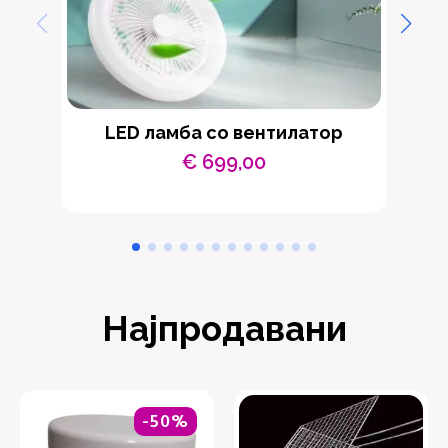
LED ламба со вентилатор
К
€
699,00
Најпродавани
-50%