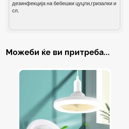
дезинфекција на бебешки цуцли,гризалки и
сл.
Можеби ќе ви притреба...