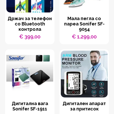
Држач за телефон
Мала пегла со
со Bluetooth
пареа Sonifer SF-
контрола
9054
€
399,00
€
1.299,00
Дигитална вага
Дигитален апарат
Sonifer SF-1911
за притисок