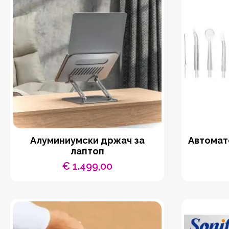
Aлуминиумски држач за
Автомат
лаптоп
€
1.499,00