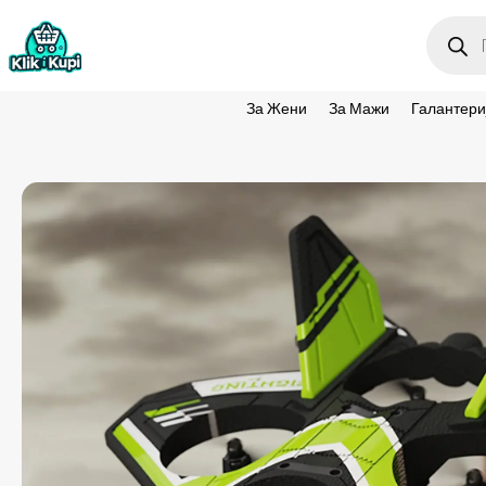
Produc
search
За Жени
За Мажи
Галантери