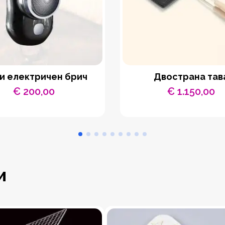
и електричен брич
Двострана тав
€
200,00
€
1.150,00
и