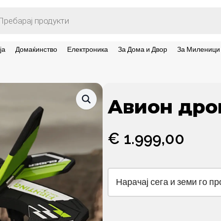
ts
ја
Домаќинство
Електроника
За Дома и Двор
За Миленици
Авион дрон
€
1.999,00
Нарачај сега и земи го п