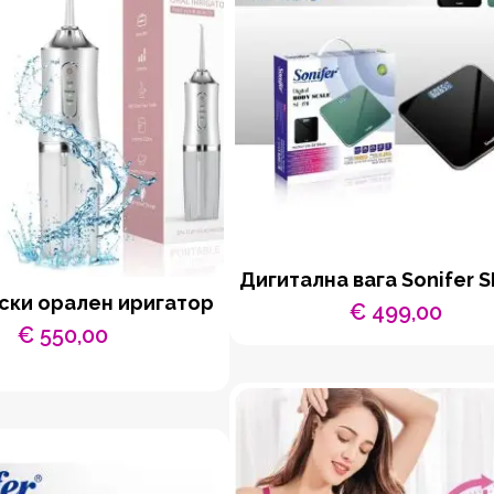
Дигитална вага Sonifer S
ски орален иригатор
€
499,00
€
550,00