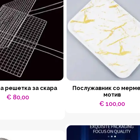
а решетка за скара
Послужавник со мерм
мотив
€
80,00
€
100,00