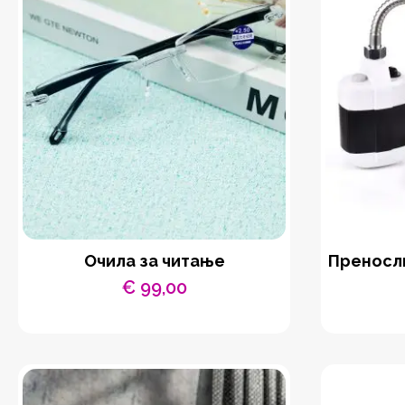
Очила за читање
Преносли
€
99,00