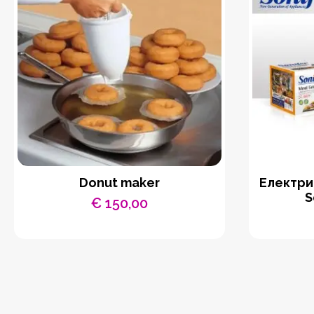
Donut maker
Eлектри
S
€
150,00