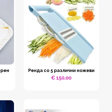
ерен
Ренда со 5 различни ножеви
€
150,00