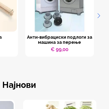
а
Анти-вибрациски подлоги за
Др
машина за перење
€
99,00
Најнови