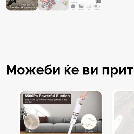
Можеби ќе ви притр