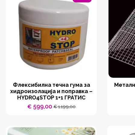
Флексибилна течна гума за
Металн
хидроизолација и поправка –
HYDRO4STOP 1+1 ГРАТИС
599,00
€
1.199,00
€
Original
Current
price
price
was:
is:
€ 1.199,00.
€ 599,00.