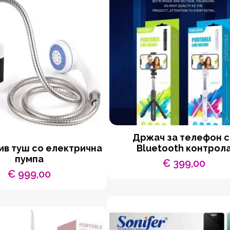
Држач за телефон 
в туш со електрична
Bluetooth контрол
пумпа
€
399,00
€
999,00