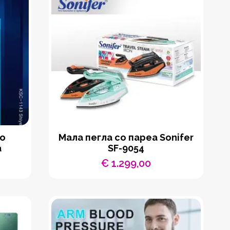
со
Мала пегла со пареа Sonifer
а
SF-9054
€
1.299,00