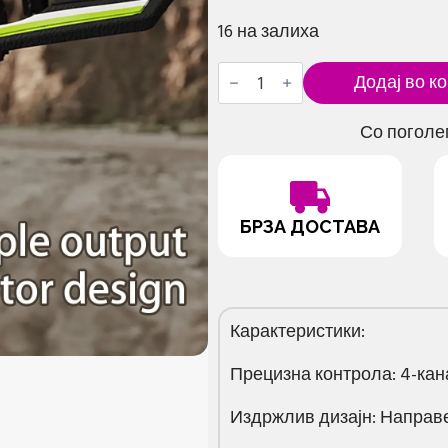
16 на залиха
Авион
Додај во к
дрон
(без
камера)
Со поголе
количина
БРЗА ДОСТАВА
Карактеристики:
Прецизна контрола: 4-кан
Издржлив дизајн: Направе