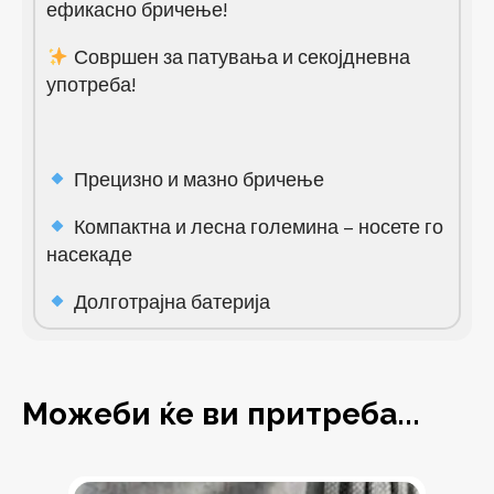
ефикасно бричење!
Совршен за патувања и секојдневна
употреба!
Прецизно и мазно бричење
Компактна и лесна големина – носете го
насекаде
Долготрајна батерија
Можеби ќе ви притреба...