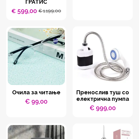
ГРАТИС
599,00
€
1.199,00
€
Original
Current
price
price
was:
is:
€ 1.199,00.
€ 599,00.
Очила за читање
Пренослив туш со
електрична пумпа
€
99,00
€
999,00