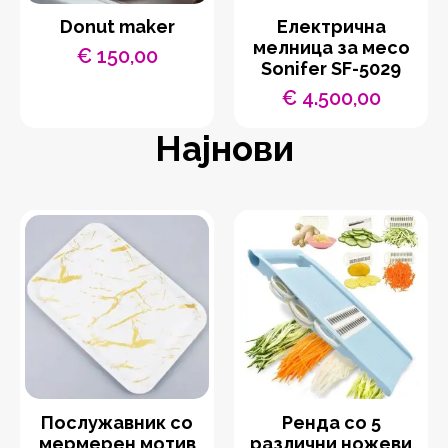
Donut maker
Eлектрична
мелница за месо
€
150,00
Sonifer SF-5029
€
4.500,00
Најнови
Послужавник со
Ренда со 5
мермерен мотив
различни ножеви