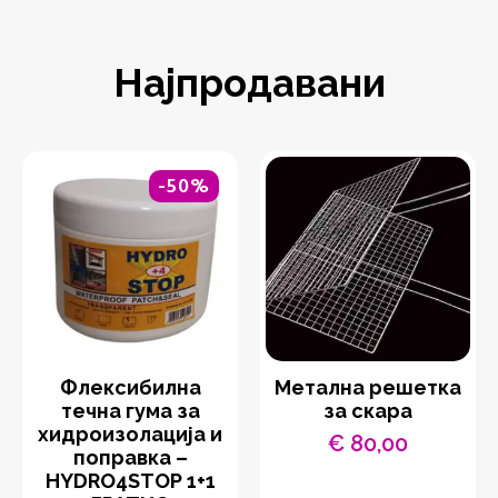
Најпродавани
-50%
Флексибилна
Метална решетка
течна гума за
за скара
хидроизолација и
€
80,00
поправка –
HYDRO4STOP 1+1