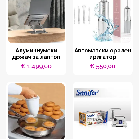
Aлуминиумски
Автоматски орален
држач за лаптоп
иригатор
€
1.499,00
€
550,00