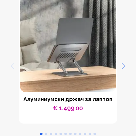
Aлуминиумски држач за лаптоп
Т
€
1.499,00