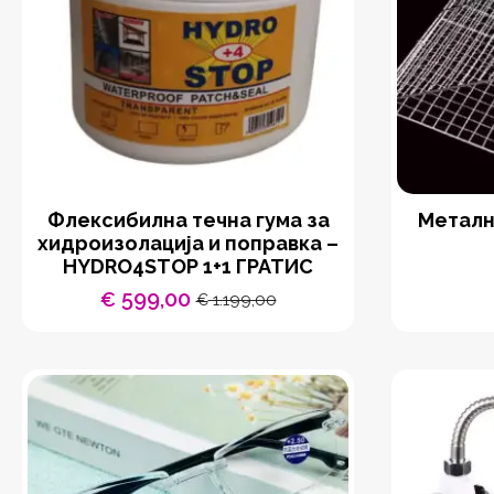
Флексибилна течна гума за
Металн
хидроизолација и поправка –
HYDRO4STOP 1+1 ГРАТИС
599,00
€
1.199,00
€
Original
Current
price
price
was:
is:
€ 1.199,00.
€ 599,00.