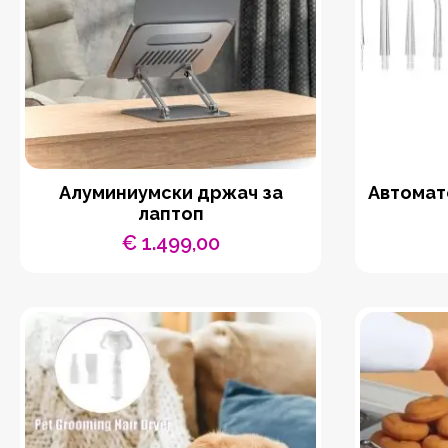
Aлуминиумски држач за
Автомат
лаптоп
€
1.499,00