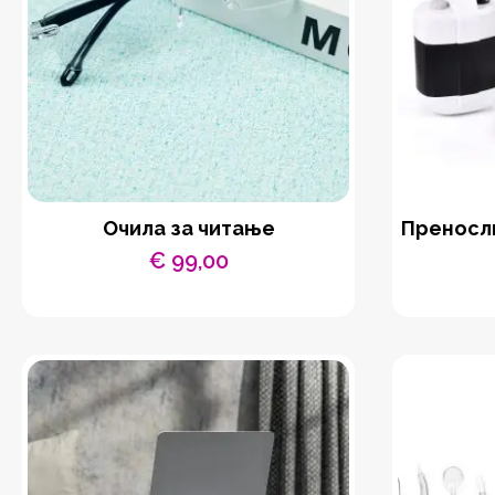
Очила за читање
Преносли
€
99,00