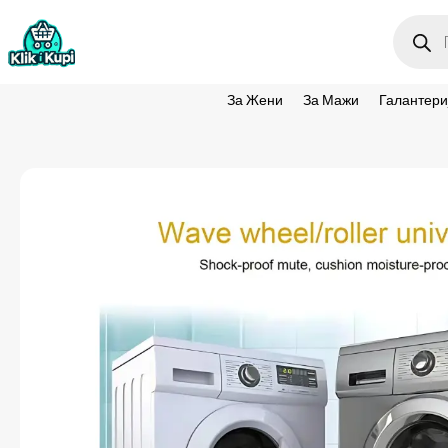
Produc
search
За Жени
За Мажи
Галантери