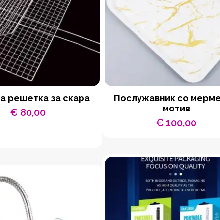
а решетка за скара
Послужавник со мерм
мотив
€
80,00
€
100,00