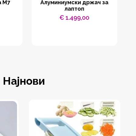
а М7
Aлуминиумски држач за
С
лаптоп
€
1.499,00
Најнови