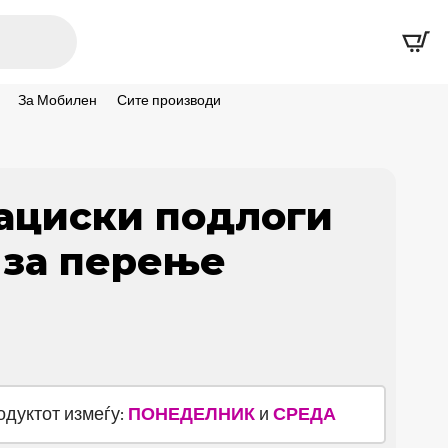
За Мобилен
Сите производи
ациски подлоги
 за перење
родуктот измеѓу:
ПОНЕДЕЛНИК
и
СРЕДА