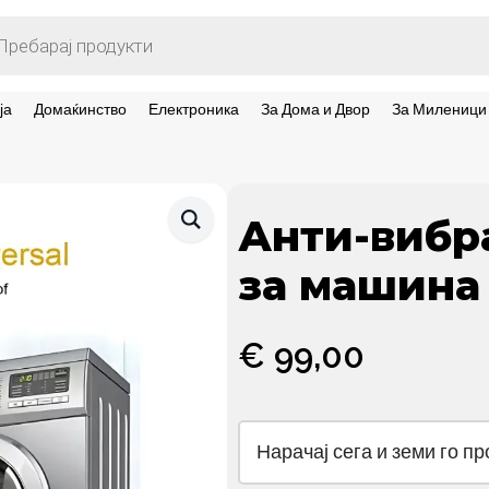
ts
ја
Домаќинство
Електроника
За Дома и Двор
За Миленици
Анти-вибр
за машина
€
99,00
Нарачај сега и земи го п