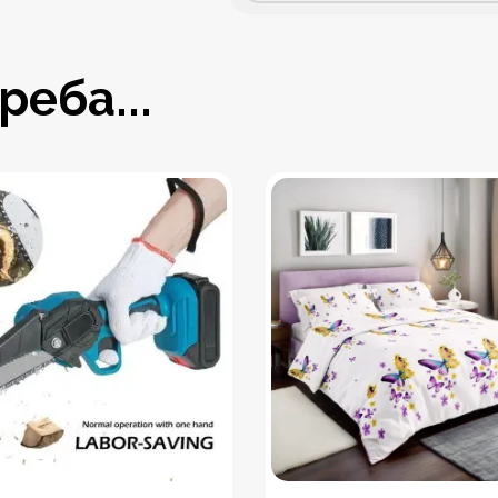
еба...