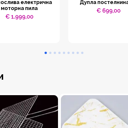
ослива електрична
Дупла постелнин
моторна пила
€
699,00
€
1.999,00
и