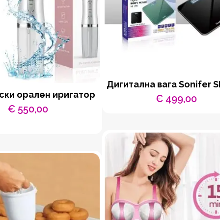
Дигитална вага Sonifer S
ски орален иригатор
€
499,00
€
550,00