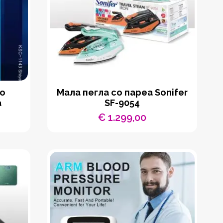
со
Мала пегла со пареа Sonifer
а
SF-9054
€
1.299,00