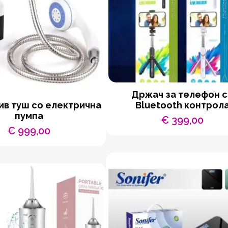
Држач за телефон 
в туш со електрична
Bluetooth контрол
пумпа
€
399,00
€
999,00