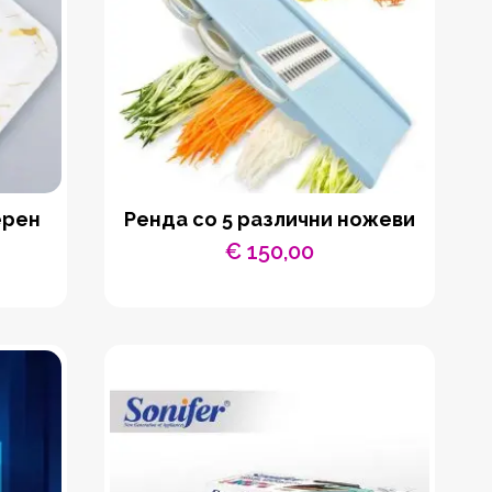
ерен
Ренда со 5 различни ножеви
€
150,00