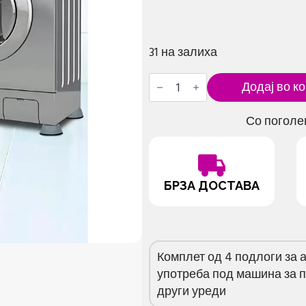
31 на залиха
Анти-
Додај во к
вибрациски
подлоги
за
Со поголе
машина
за
перење
количина
БРЗА ДОСТАВА
Комплет од 4 подлоги за 
употреба под машина за п
други уреди