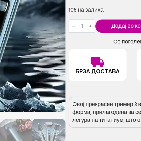
106 на залиха
Тример
Додај во к
3
во
1
Со поголе
количина
БРЗА ДОСТАВА
Овој прекрасен тример 3 в
форма, прилагодена за се
легура на титаниум, што 