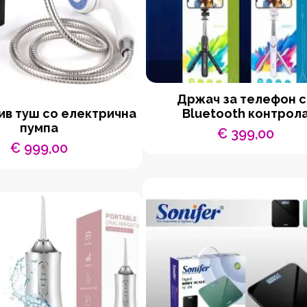
Држач за телефон 
в туш со електрична
Bluetooth контрол
пумпа
€
399,00
€
999,00