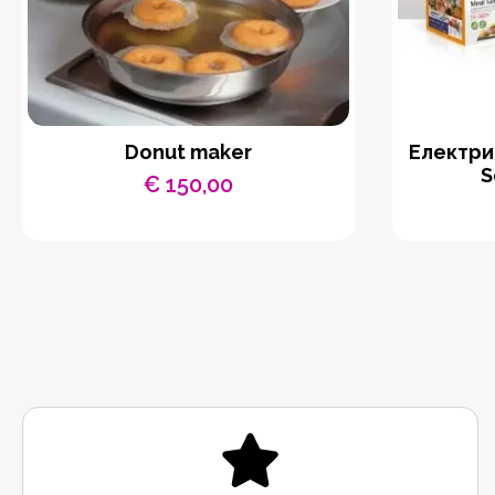
Donut maker
Eлектри
S
€
150,00