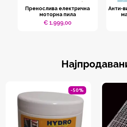
Пренослива електрична
Анти-в
моторна пила
м
€
1.999,00
Најпродаван
-50%