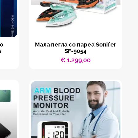
со
Мала пегла со пареа Sonifer
а
SF-9054
€
1.299,00