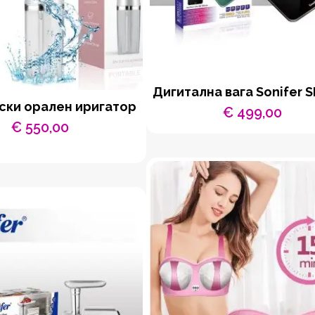
Дигитална вага Sonifer S
ски орален иригатор
€
499,00
€
550,00