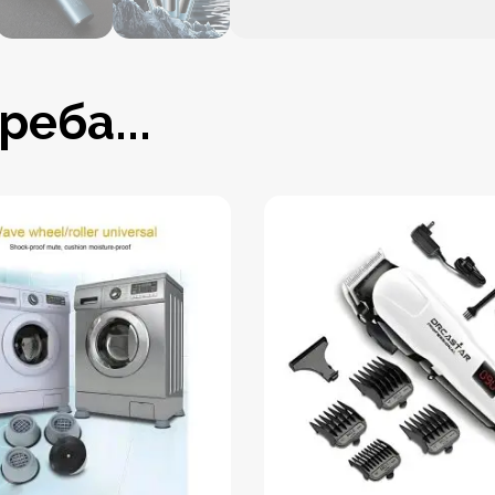
еба...