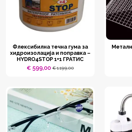
Флексибилна течна гума за
Металн
хидроизолација и поправка –
HYDRO4STOP 1+1 ГРАТИС
599,00
€
1.199,00
€
Original
Current
price
price
was:
is:
€ 1.199,00.
€ 599,00.