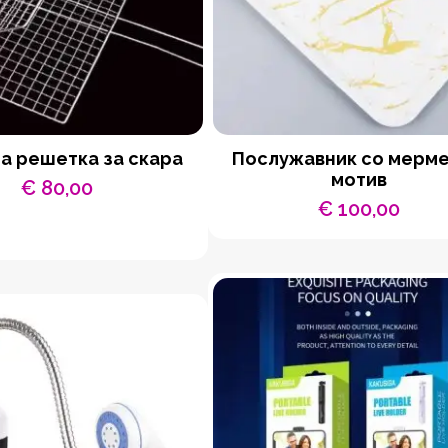
а решетка за скара
Послужавник со мерм
мотив
€
80,00
€
100,00