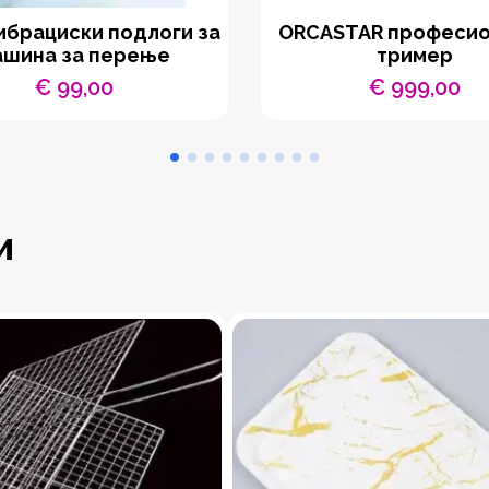
ибрациски подлоги за
ORCASTAR професи
ашина за перење
тример
€
99,00
€
999,00
и