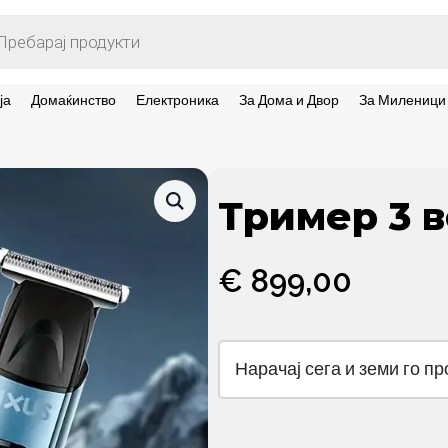
ts
ја
Домаќинство
Електроника
За Дома и Двор
За Миленици
Тример 3 в
€
899,00
Нарачај сега и земи го п