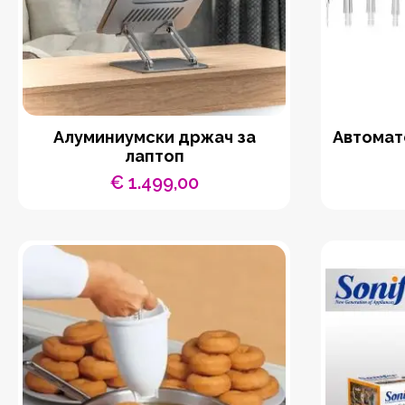
Aлуминиумски држач за
Автомат
лаптоп
€
1.499,00