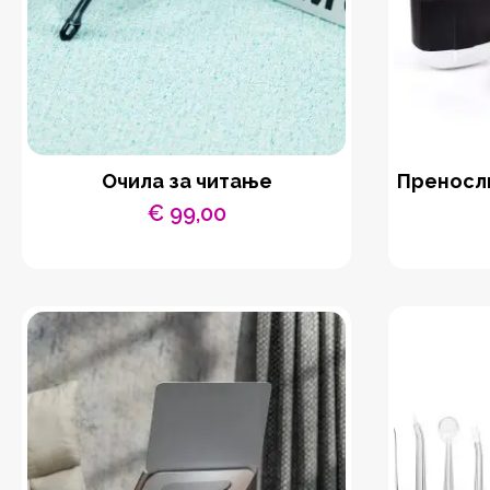
Очила за читање
Преносли
€
99,00