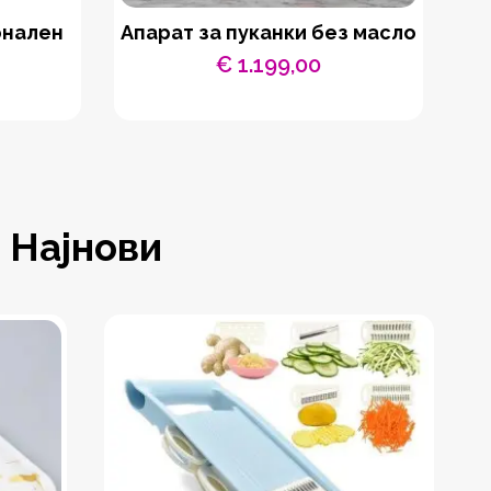
онален
Апарат за пуканки без масло
O
€
1.199,00
Најнови