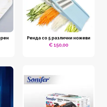
ерен
Ренда со 5 различни ножеви
€
150,00