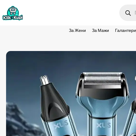
Produc
search
За Жени
За Мажи
Галантери