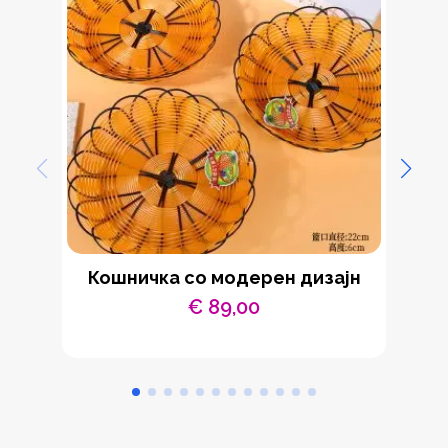
Кошничка со модерен дизајн
Ч
€
89,00