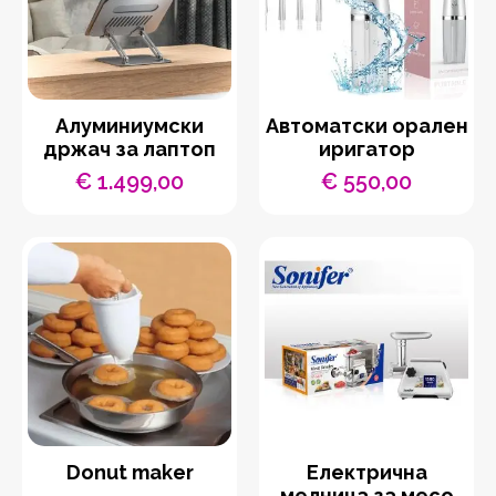
Aлуминиумски
Автоматски орален
држач за лаптоп
иригатор
€
1.499,00
€
550,00
Donut maker
Eлектрична
мелница за месо