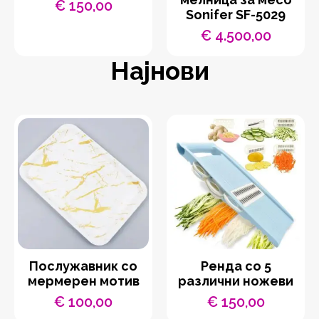
€
150,00
Sonifer SF-5029
€
4.500,00
Најнови
Послужавник со
Ренда со 5
мермерен мотив
различни ножеви
€
100,00
€
150,00