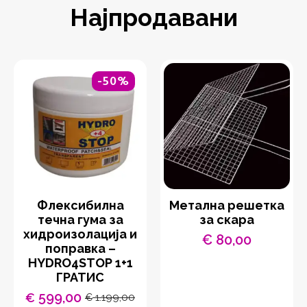
Најпродавани
-50%
Флексибилна
Метална решетка
течна гума за
за скара
хидроизолација и
€
80,00
поправка –
HYDRO4STOP 1+1
ГРАТИС
599,00
€
1.199,00
€
Original
Current