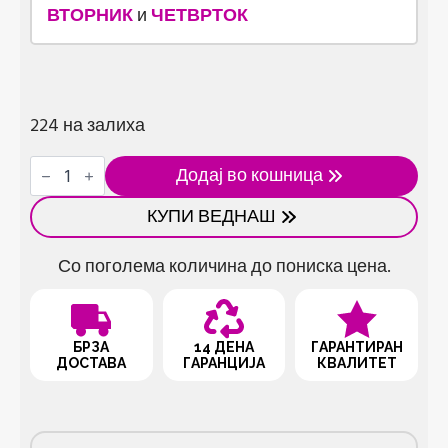
ВТОРНИК
и
ЧЕТВРТОК
224 на залиха
Сет
Додај во кошница
од
3
КУПИ ВЕДНАШ
детски
пластични
закачалки
Со поголема количина до пониска цена.
количина
БРЗА
14 ДЕНА
ГАРАНТИРАН
ДОСТАВА
ГАРАНЦИЈА
КВАЛИТЕТ