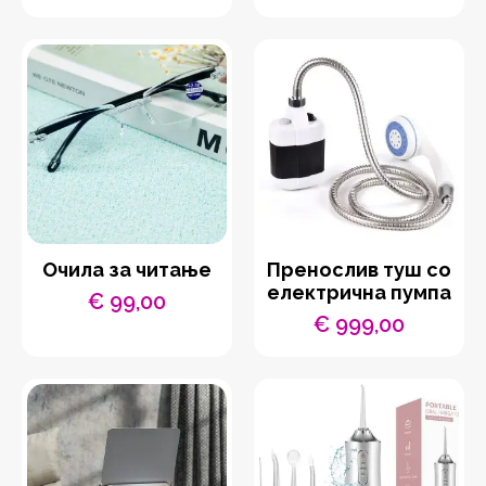
price
price
was:
is:
€ 1.199,00.
€ 599,00.
Очила за читање
Пренослив туш со
електрична пумпа
€
99,00
€
999,00