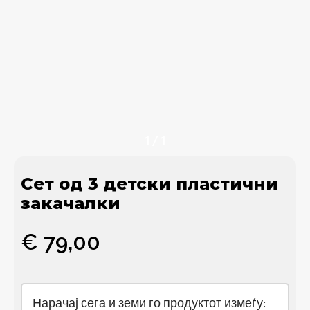
1
/
1
Сет од 3 детски пластични
закачалки
€
79,00
Нарачај сега и земи го продуктот измеѓу: