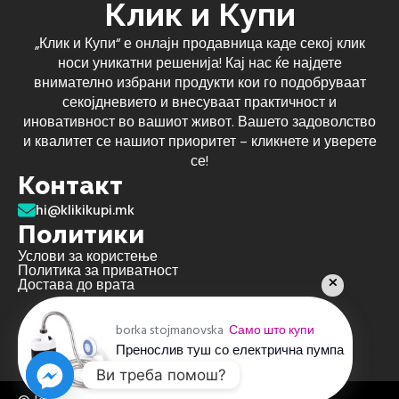
Клик и Купи
„Клик и Купи“ е онлајн продавница каде секој клик
носи уникатни решенија! Кај нас ќе најдете
внимателно избрани продукти кои го подобруваат
секојдневието и внесуваат практичност и
иновативност во вашиот живот. Вашето задоволство
и квалитет се нашиот приоритет – кликнете и уверете
се!
Контакт
hi@klikikupi.mk
Политики
Услови за користење
Политика за приватност
Достава до врата
borka stojmanovska
Само што купи
Пренослив туш со електрична пумпа
пред 4 недели
Ви треба помош?