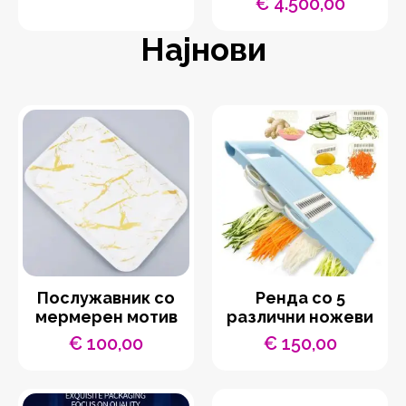
€
4.500,00
Најнови
Послужавник со
Ренда со 5
мермерен мотив
различни ножеви
€
100,00
€
150,00