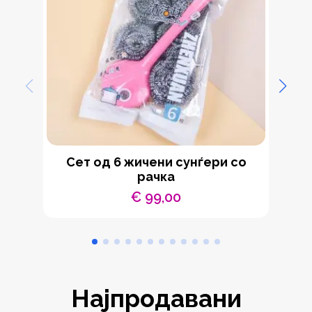
Сет од 6 жичени сунѓери со
М
рачка
€
99,00
Најпродавани