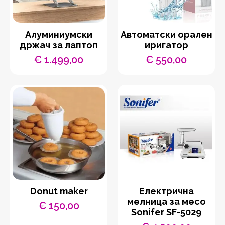
Aлуминиумски
Автоматски орален
држач за лаптоп
иригатор
€
1.499,00
€
550,00
Donut maker
Eлектрична
мелница за месо
€
150,00
Sonifer SF-5029