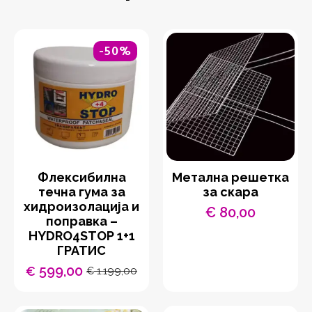
-50%
Флексибилна
Метална решетка
течна гума за
за скара
хидроизолација и
€
80,00
поправка –
HYDRO4STOP 1+1
ГРАТИС
599,00
€
1.199,00
€
Original
Current
price
price
was:
is: