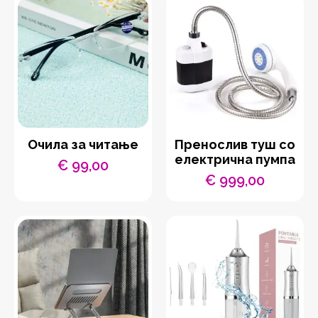
€ 1.199,00.
€ 599,00.
Очила за читање
Пренослив туш со
електрична пумпа
€
99,00
€
999,00