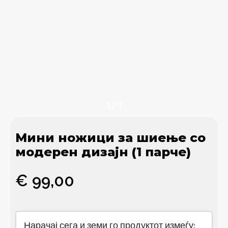
1
/
1
Мини ножици за шиење со
модерен дизајн (1 парче)
€
99,00
Нарачај сега и земи го продуктот измеѓу: