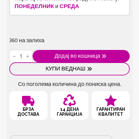
ПОНЕДЕЛНИК
и
СРЕДА
360 на залиха
Мини
Додај во кошница
ножици
за
КУПИ ВЕДНАШ
шиење
со
модерен
Со поголема количина до пониска цена.
дизајн
(1
парче)
количина
БРЗА
14 ДЕНА
ГАРАНТИРАН
ДОСТАВА
ГАРАНЦИЈА
КВАЛИТЕТ