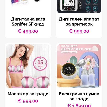
Дигитална вага
Дигитален апарат
Sonifer SF-1911
за притисок
€
499,00
€
999,00
Масажер за гради
Електрична пумпа
за гради
€
999,00
€
1.699,00