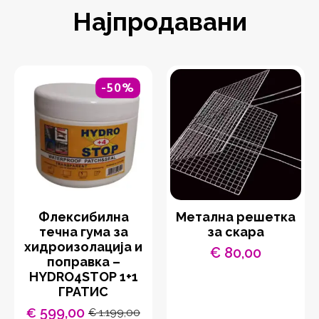
Најпродавани
-50%
Флексибилна
Метална решетка
течна гума за
за скара
хидроизолација и
€
80,00
поправка –
HYDRO4STOP 1+1
ГРАТИС
599,00
€
1.199,00
€