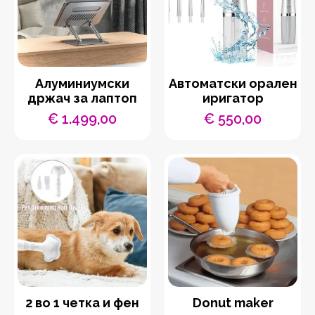
Aлуминиумски
Автоматски орален
држач за лаптоп
иригатор
€
1.499,00
€
550,00
2 во 1 четка и фен
Donut maker