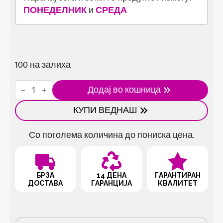
ПОНЕДЕЛНИК
и
СРЕДА
100 на залиха
Сунѓер
Додај во кошница
за
туширање
КУПИ ВЕДНАШ
со
рачка
количина
Со поголема количина до пониска цена.
БРЗА
14 ДЕНА
ГАРАНТИРАН
ДОСТАВА
ГАРАНЦИЈА
КВАЛИТЕТ