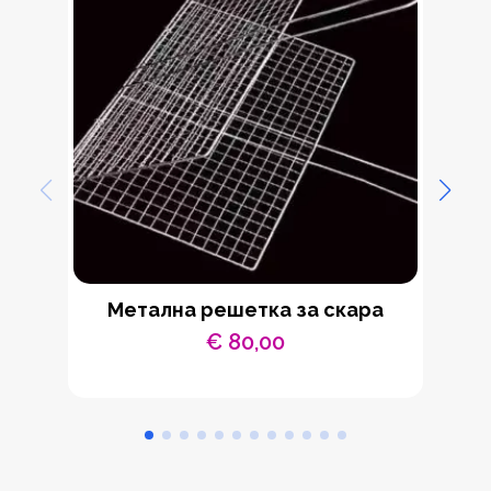
Метална решетка за скара
Че
€
80,00