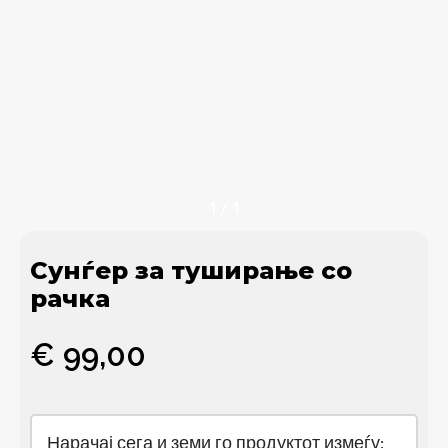
1
/
1
Сунѓер за туширање со
рачка
€
99,00
Нарачај сега и земи го продуктот измеѓу: