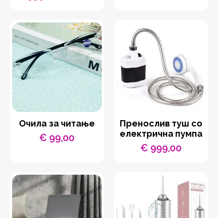
Original
Current
price
price
was:
is:
€ 1.199,00.
€ 599,00.
Очила за читање
Пренослив туш со
електрична пумпа
€
99,00
€
999,00