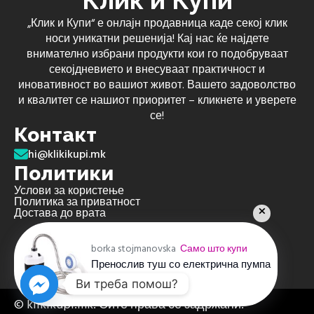
Клик и Купи
„Клик и Купи“ е онлајн продавница каде секој клик
носи уникатни решенија! Кај нас ќе најдете
внимателно избрани продукти кои го подобруваат
секојдневието и внесуваат практичност и
иновативност во вашиот живот. Вашето задоволство
и квалитет се нашиот приоритет – кликнете и уверете
се!
Контакт
hi@klikikupi.mk
Политики
Услови за користење
Политика за приватност
Достава до врата
borka stojmanovska
Само што купи
Пренослив туш со електрична пумпа
пред 4 недели
Ви треба помош?
© klikikupi.mk. Сите права се задржани.