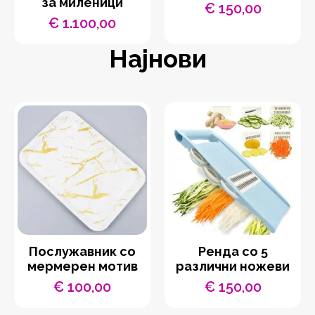
за миленици
€
150,00
€
1.100,00
Најнови
Послужавник со
Ренда со 5
мермерен мотив
различни ножеви
€
100,00
€
150,00