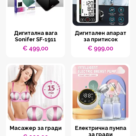
Дигитална вага
Дигитален апарат
Sonifer SF-1911
за притисок
€
499,00
€
999,00
Масажер за гради
Електрична пумпа
за гради