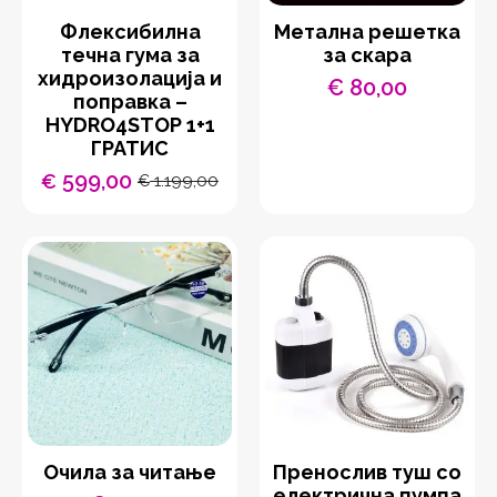
Флексибилна
Метална решетка
течна гума за
за скара
хидроизолација и
€
80,00
поправка –
HYDRO4STOP 1+1
ГРАТИС
599,00
€
1.199,00
€
Original
Current
price
price
was:
is:
€ 1.199,00.
€ 599,00.
Очила за читање
Пренослив туш со
електрична пумпа