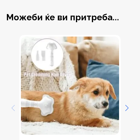
Можеби ќе ви притреба...