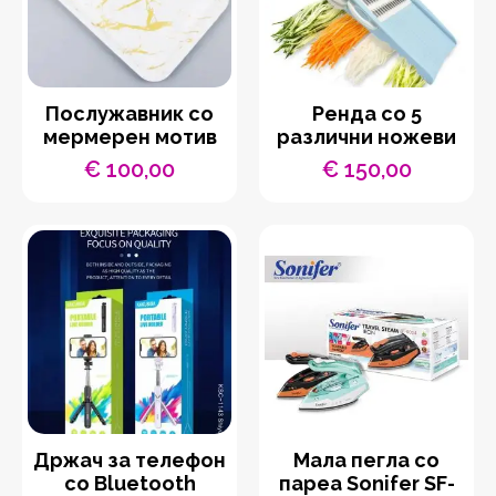
Послужавник со
Ренда со 5
мермерен мотив
различни ножеви
€
100,00
€
150,00
Држач за телефон
Мала пегла со
со Bluetooth
пареа Sonifer SF-