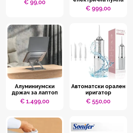
€
99,00
€
999,00
Aлуминиумски
Автоматски орален
држач за лаптоп
иригатор
€
1.499,00
€
550,00