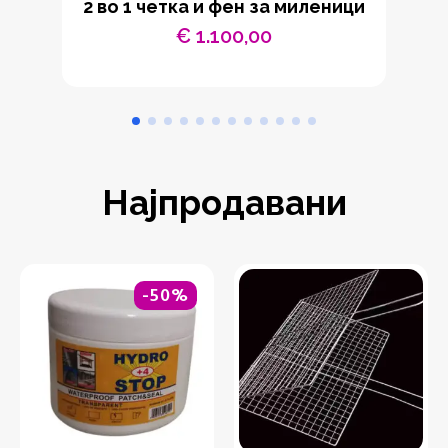
2 во 1 четка и фен за миленици
€
1.100,00
Најпродавани
-50%