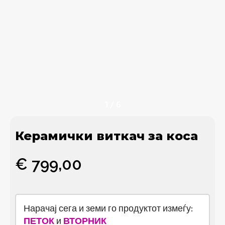
1
/
6
Керамички виткач за коса
€
799,00
Нарачај сега и земи го продуктот измеѓу:
ПЕТОК
и
ВТОРНИК