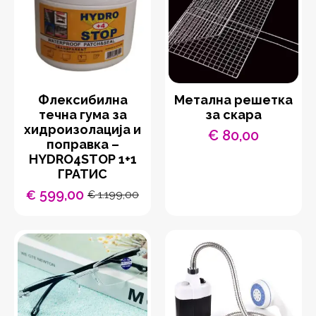
Флексибилна
Метална решетка
течна гума за
за скара
хидроизолација и
€
80,00
поправка –
HYDRO4STOP 1+1
ГРАТИС
599,00
€
1.199,00
€
Original
Current
price
price
was:
is:
€ 1.199,00.
€ 599,00.