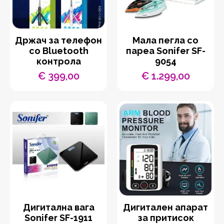
Држач за телефон
Мала пегла со
со Bluetooth
пареа Sonifer SF-
контрола
9054
€
399,00
€
1.299,00
Дигитална вага
Дигитален апарат
Sonifer SF-1911
за притисок