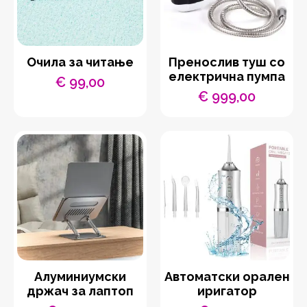
Очила за читање
Пренослив туш со
електрична пумпа
€
99,00
€
999,00
Aлуминиумски
Автоматски орален
држач за лаптоп
иригатор