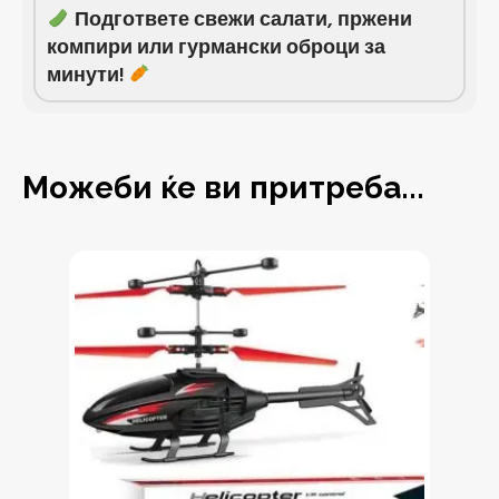
Подгответе свежи салати, пржени
компири или гурмански оброци за
минути!
Можеби ќе ви притреба...