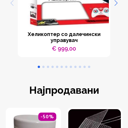
Хеликоптер со далечински
управувач
€
999,00
Најпродавани
-50%