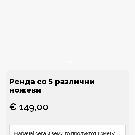
1
/
9
Ренда со 5 различни
ножеви
€
149,00
Нарачај сега и земи го продуктот измеѓу: