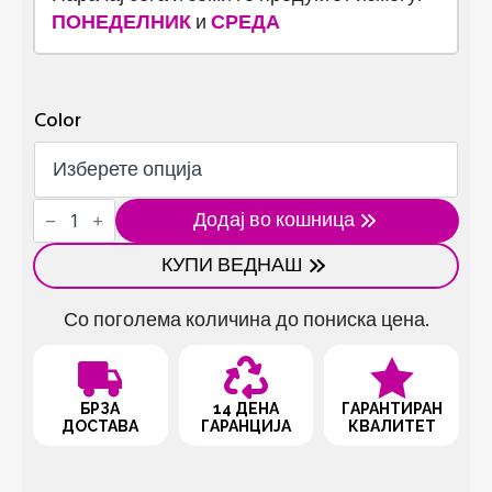
ПОНЕДЕЛНИК
и
СРЕДА
Color
Ренда
Додај во кошница
со
5
КУПИ ВЕДНАШ
различни
ножеви
количина
Со поголема количина до пониска цена.
БРЗА
14 ДЕНА
ГАРАНТИРАН
ДОСТАВА
ГАРАНЦИЈА
КВАЛИТЕТ