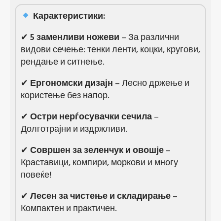
Карактеристики:
✔
5 заменливи ножеви
– За различни
видови сечење: тенки ленти, коцки, кругови,
рендање и ситнење.
✔
Ергономски дизајн
– Лесно држење и
користење без напор.
✔
Остри нерѓосувачки сечила
–
Долготрајни и издржливи.
✔
Совршен за зеленчук и овошје
–
Краставици, компири, моркови и многу
повеќе!
✔
Лесен за чистење и складирање
–
Компактен и практичен.