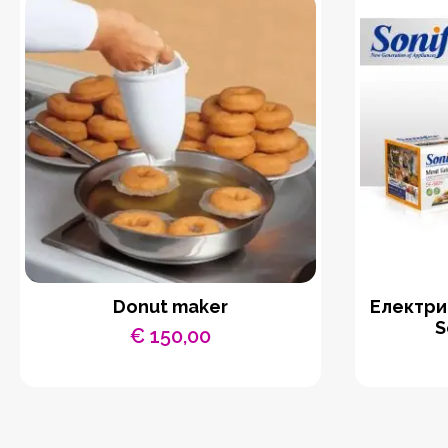
Donut maker
Eлектри
S
€
150,00