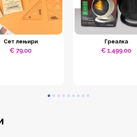
Сет лењири
Греалка
€
79,00
€
1.499,00
и