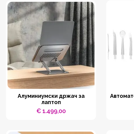
Aлуминиумски држач за
Автомат
лаптоп
€
1.499,00