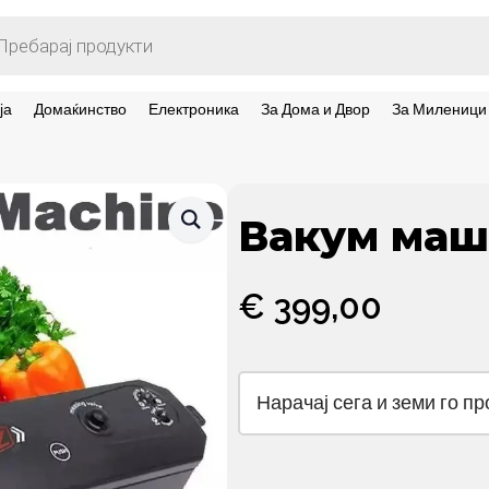
ts
ја
Домаќинство
Електроника
За Дома и Двор
За Миленици
Вакум маш
€
399,00
Нарачај сега и земи го п