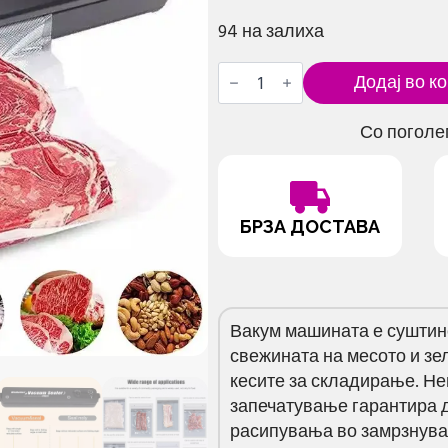
94 на залиха
Вакум
Додај во к
машина
количина
Со поголе
БРЗА ДОСТАВА
Вакум машината е суштинс
свежината на месото и зе
кесите за складирање. Не
запечатување гарантира д
расипувања во замрзнувач