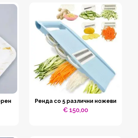
ерен
Ренда со 5 различни ножеви
€
150,00