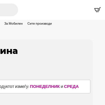
За Мобилен
Сите производи
ина
родуктот измеѓу:
ПОНЕДЕЛНИК
и
СРЕДА