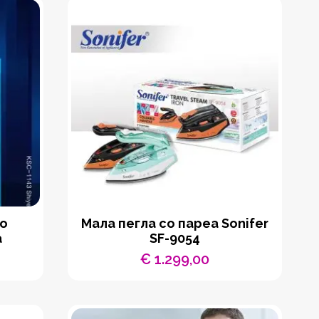
со
Мала пегла со пареа Sonifer
а
SF-9054
€
1.299,00