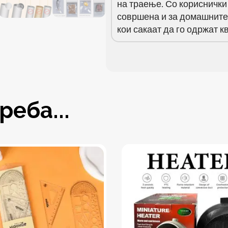
на траење. Со кориснички
совршена и за домашните 
кои сакаат да го одржат к
еба...