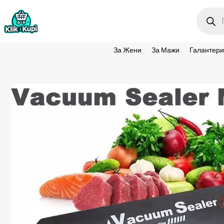
Produc
search
За Жени
За Мажи
Галантери