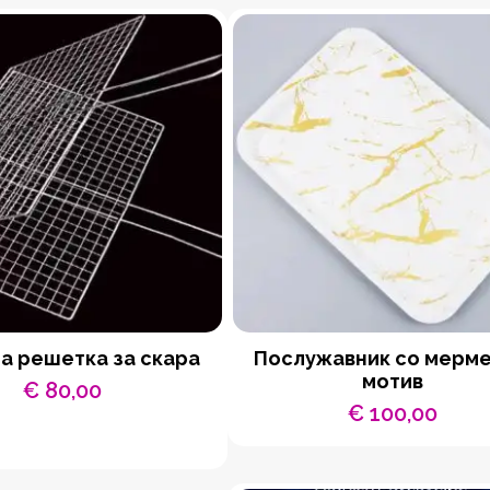
а решетка за скара
Послужавник со мерм
мотив
€
80,00
€
100,00