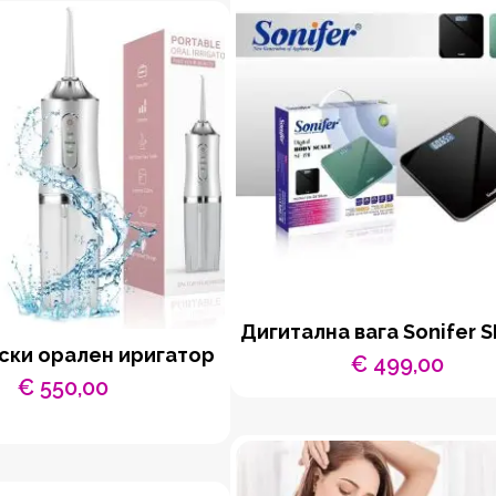
Дигитална вага Sonifer S
ски орален иригатор
€
499,00
€
550,00