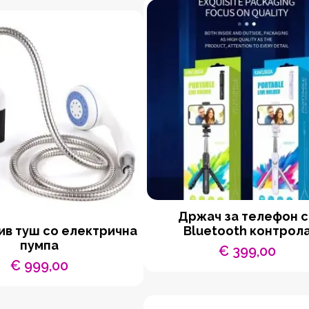
Држач за телефон 
в туш со електрична
Bluetooth контрол
пумпа
€
399,00
€
999,00