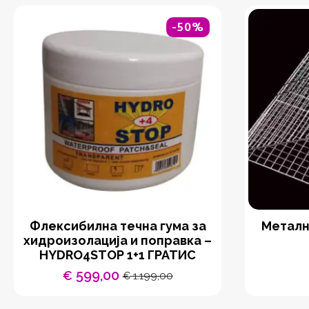
-50%
Флексибилна течна гума за
Металн
хидроизолација и поправка –
HYDRO4STOP 1+1 ГРАТИС
599,00
€
1.199,00
€
Original
Current
price
price