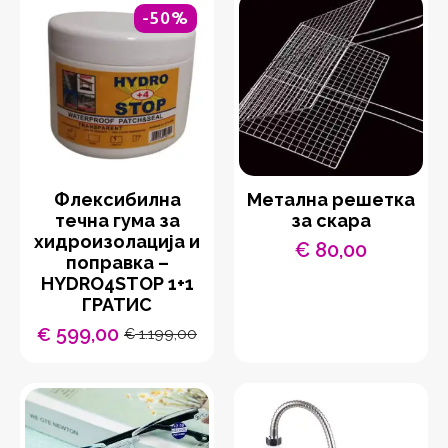
-50%
Флексибилна
Метална решетка
течна гума за
за скара
хидроизолација и
€
80,00
поправка –
HYDRO4STOP 1+1
ГРАТИС
599,00
€
1.199,00
€
Original
Current
price
price
was:
is:
€ 1.199,00.
€ 599,00.