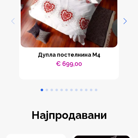
Дупла постелнина М4
По
€
699,00
Најпродавани