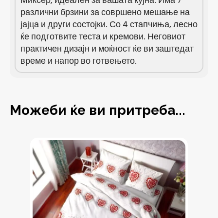
Миксер, идеален за вашата кујна. Има 7
различни брзини за совршено мешање на
јајца и други состојки. Со 4 стапчиња, лесно
ќе подготвите теста и кремови. Неговиот
практичен дизајн и моќност ќе ви заштедат
време и напор во готвењето.
Можеби ќе ви притреба...