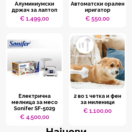
Aлуминиумски
Автоматски орален
држач за лаптоп
иригатор
€
1.499,00
€
550,00
Eлектрична
2 во 1 четка и фен
мелница за месо
за миленици
Sonifer SF-5029
€
1.100,00
€
4.500,00
Најнови