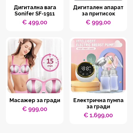
Дигитална вага
Дигитален апарат
Sonifer SF-1911
за притисок
€
499,00
€
999,00
Масажер за гради
Електрична пумпа
за гради
€
999,00
€
1.699,00