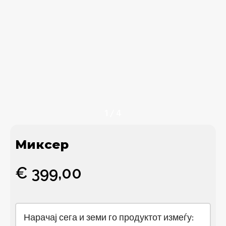
1
/
4
Миксер
€
399,00
Нарачај сега и земи го продуктот измеѓу: