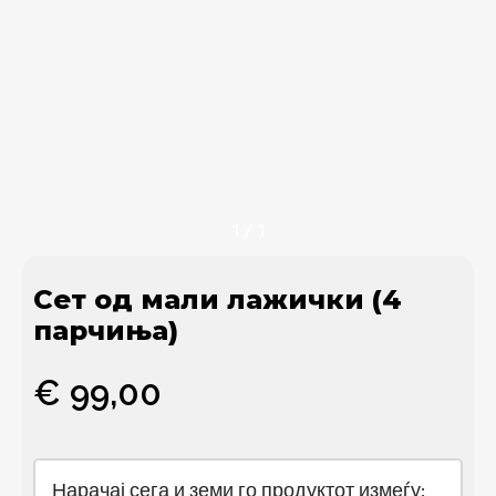
1
/
1
Сет од мали лажички (4
парчиња)
€
99,00
Нарачај сега и земи го продуктот измеѓу: