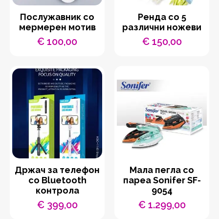
Послужавник со
Ренда со 5
мермерен мотив
различни ножеви
€
100,00
€
150,00
Држач за телефон
Мала пегла со
со Bluetooth
пареа Sonifer SF-
контрола
9054
€
399,00
€
1.299,00