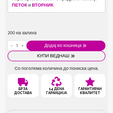
ПЕТОК
и
ВТОРНИК
200 на залиха
Сет
Додај во кошница
од
мали
КУПИ ВЕДНАШ
лажички
(4
парчиња)
Со поголема количина до пониска цена.
количина
БРЗА
14 ДЕНА
ГАРАНТИРАН
ДОСТАВА
ГАРАНЦИЈА
КВАЛИТЕТ