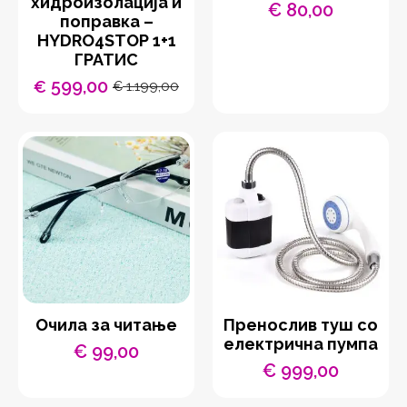
хидроизолација и
€
80,00
поправка –
HYDRO4STOP 1+1
ГРАТИС
599,00
€
1.199,00
€
Original
Current
price
price
was:
is:
€ 1.199,00.
€ 599,00.
Очила за читање
Пренослив туш со
електрична пумпа
€
99,00
€
999,00