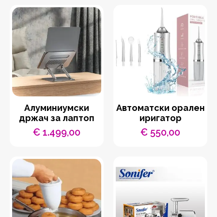
Aлуминиумски
Автоматски орален
држач за лаптоп
иригатор
€
1.499,00
€
550,00