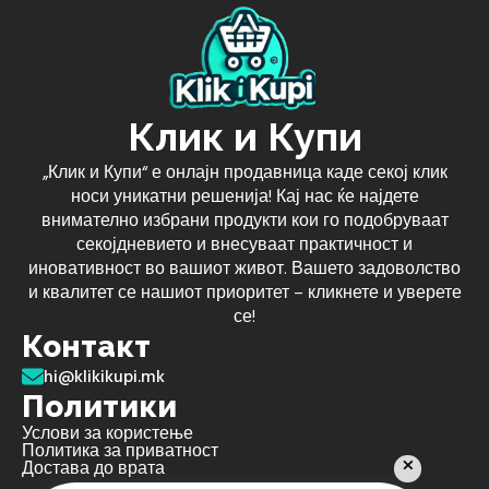
Клик и Купи
„Клик и Купи“ е онлајн продавница каде секој клик
носи уникатни решенија! Кај нас ќе најдете
внимателно избрани продукти кои го подобруваат
секојдневието и внесуваат практичност и
иновативност во вашиот живот. Вашето задоволство
и квалитет се нашиот приоритет – кликнете и уверете
се!
Контакт
hi@klikikupi.mk
Политики
Услови за користење
Политика за приватност
Достава до врата