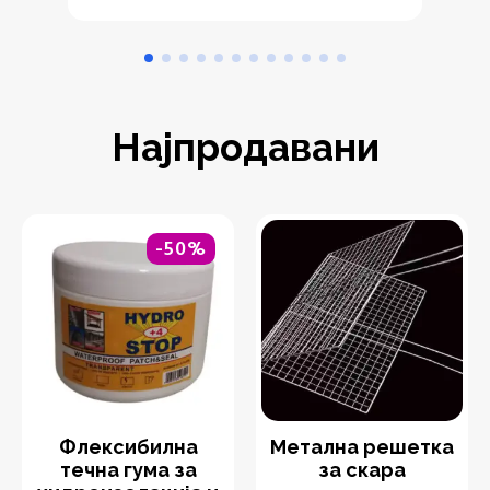
Најпродавани
-50%
Флексибилна
Метална решетка
течна гума за
за скара