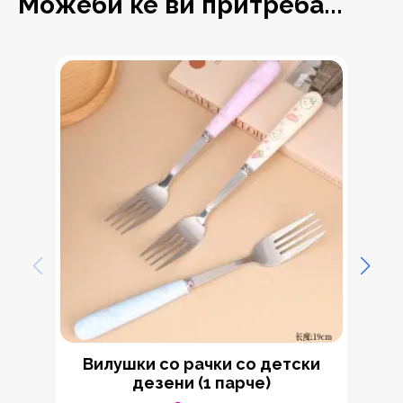
Можеби ќе ви притреба...
Вилушки со рачки со детски
дезени (1 парче)