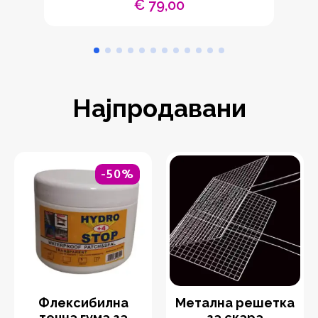
€
79,00
Најпродавани
-50%
Флексибилна
Метална решетка
течна гума за
за скара