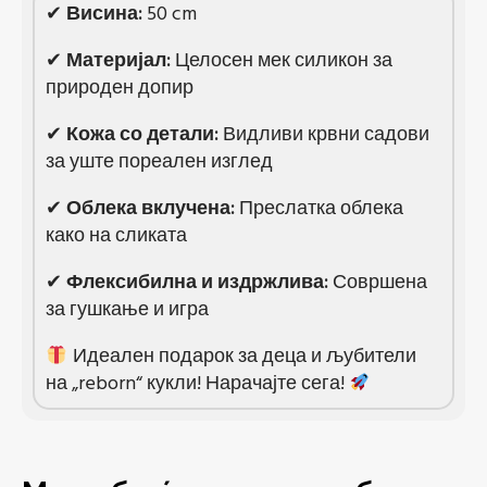
✔
Висина:
50 cm
✔
Материјал:
Целосен мек силикон за
природен допир
✔
Кожа со детали:
Видливи крвни садови
за уште пореален изглед
✔
Облека вклучена:
Преслатка облека
како на сликата
✔
Флексибилна и издржлива:
Совршена
за гушкање и игра
Идеален подарок за деца и љубители
на „reborn“ кукли! Нарачајте сега!