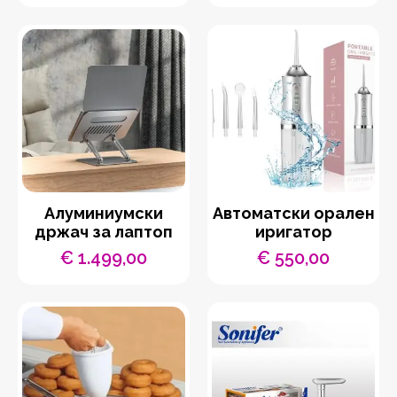
Aлуминиумски
Автоматски орален
држач за лаптоп
иригатор
€
1.499,00
€
550,00