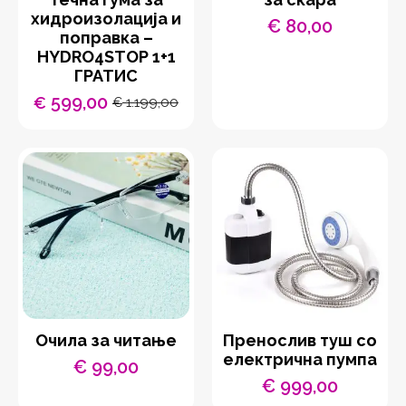
хидроизолација и
€
80,00
поправка –
HYDRO4STOP 1+1
ГРАТИС
599,00
€
1.199,00
€
Original
Current
price
price
was:
is:
€ 1.199,00.
€ 599,00.
Очила за читање
Пренослив туш со
електрична пумпа
€
99,00
€
999,00