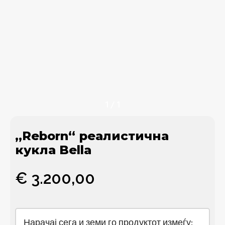
1
/
1
„Reborn“ реалистична
кукла Bella
€
3.200,00
Нарачај сега и земи го продуктот измеѓу: