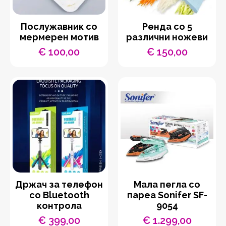
Послужавник со
Ренда со 5
мермерен мотив
различни ножеви
€
100,00
€
150,00
Држач за телефон
Мала пегла со
со Bluetooth
пареа Sonifer SF-
контрола
9054
€
399,00
€
1.299,00