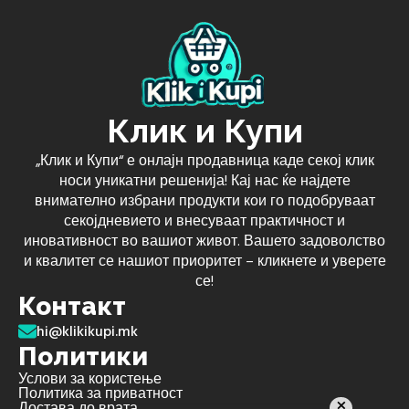
Клик и Купи
„Клик и Купи“ е онлајн продавница каде секој клик
носи уникатни решенија! Кај нас ќе најдете
внимателно избрани продукти кои го подобруваат
секојдневието и внесуваат практичност и
иновативност во вашиот живот. Вашето задоволство
и квалитет се нашиот приоритет – кликнете и уверете
се!
Контакт
hi@klikikupi.mk
Политики
Услови за користење
Политика за приватност
Достава до врата