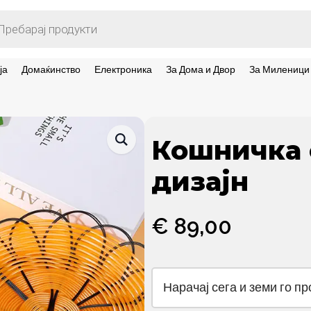
ts
ја
Домаќинство
Електроника
За Дома и Двор
За Миленици
Кошничка 
дизајн
€
89,00
Нарачај сега и земи го п