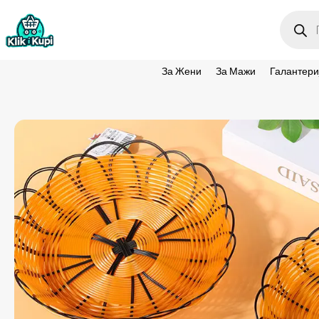
Produc
search
За Жени
За Мажи
Галантери