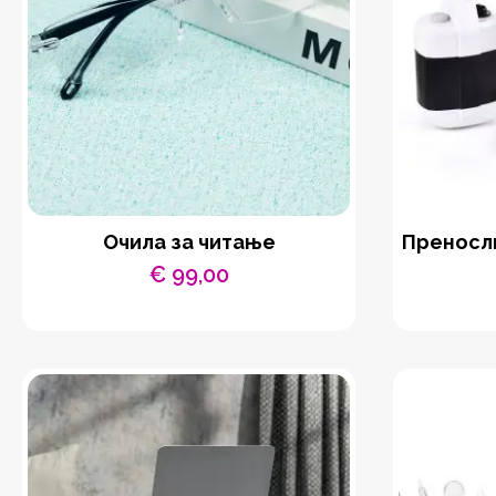
Очила за читање
Преносли
€
99,00