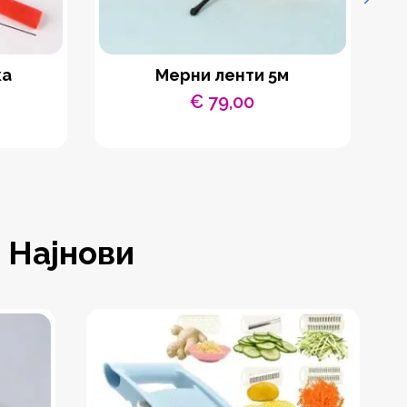
ка
Мерни ленти 5м
С
€
79,00
Најнови