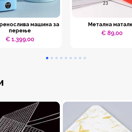
ренослива машина за
Метална матал
перење
€
89,00
€
1.399,00
и