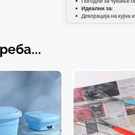
Погодни за чување ов
Идеални за:
Декорација на кујна 
еба...