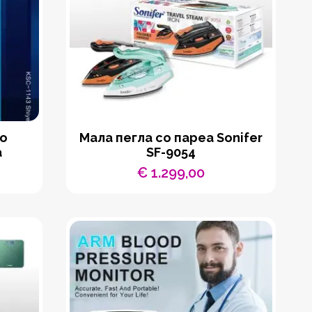
со
Мала пегла со пареа Sonifer
а
SF-9054
€
1.299,00