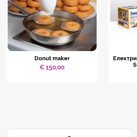
Donut maker
Eлектри
S
€
150,00