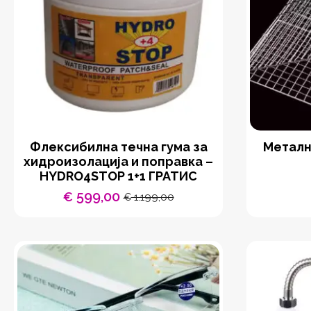
Флексибилна течна гума за
Металн
хидроизолација и поправка –
HYDRO4STOP 1+1 ГРАТИС
599,00
€
1.199,00
€
Original
Current
price
price
was:
is:
€ 1.199,00.
€ 599,00.