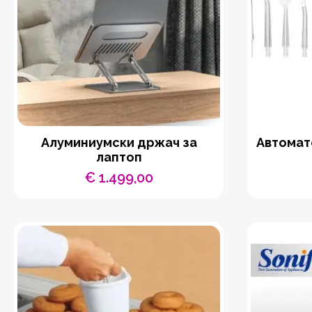
Aлуминиумски држач за
Автомат
лаптоп
€
1.499,00