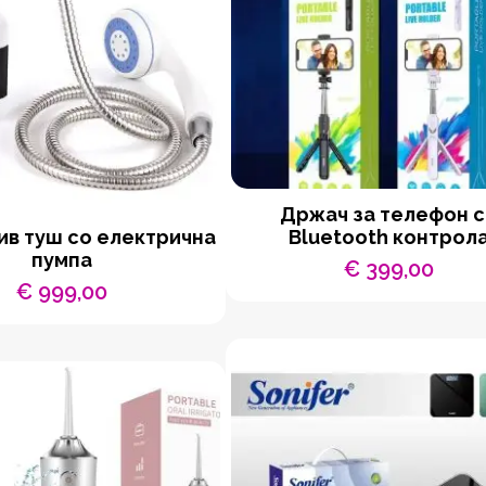
Држач за телефон 
в туш со електрична
Bluetooth контрол
пумпа
€
399,00
€
999,00