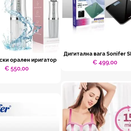
Дигитална вага Sonifer S
ски орален иригатор
€
499,00
€
550,00