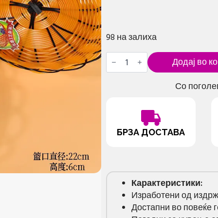
98 на залиха
Кошничка
Додај во к
со
модерен
дизајн
Со поголе
количина
БРЗА ДОСТАВА
Карактеристики:
Изработени од издрж
Достапни во повеќе 