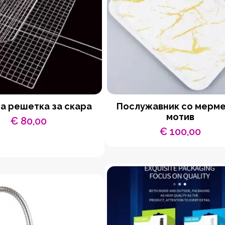
а решетка за скара
Послужавник со мерм
мотив
€
80,00
€
100,00