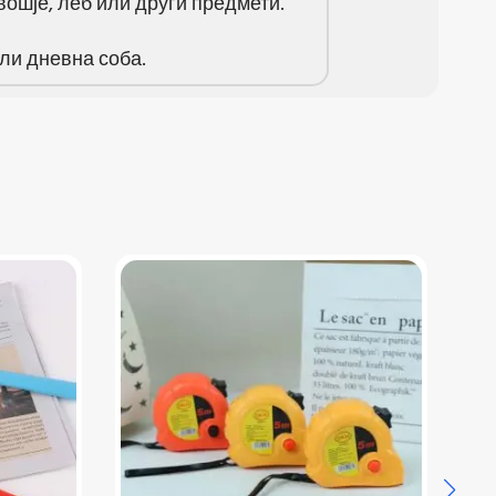
ошје, леб или други предмети.
или дневна соба.