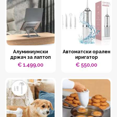
Aлуминиумски
Автоматски орален
држач за лаптоп
иригатор
€
1.499,00
€
550,00