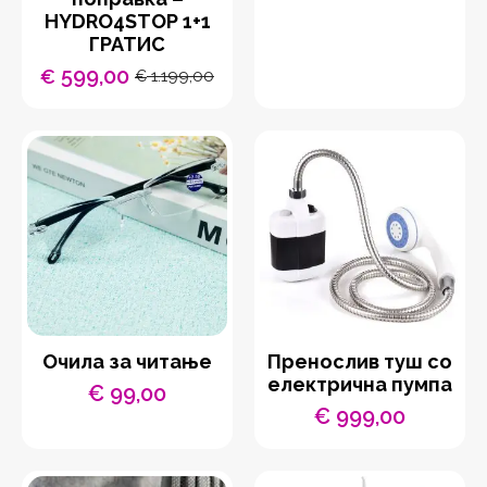
HYDRO4STOP 1+1
ГРАТИС
599,00
€
1.199,00
€
Original
Current
price
price
was:
is:
€ 1.199,00.
€ 599,00.
Очила за читање
Пренослив туш со
електрична пумпа
€
99,00
€
999,00