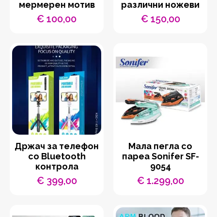
мермерен мотив
различни ножеви
€
100,00
€
150,00
Држач за телефон
Мала пегла со
со Bluetooth
пареа Sonifer SF-
контрола
9054
€
399,00
€
1.299,00