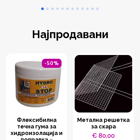
Најпродавани
-50%
Флексибилна
Метална решетка
течна гума за
за скара
хидроизолација и
€
80,00
поправка –