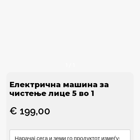
1
/
1
Електрична машина за
чистење лице 5 во 1
€
199,00
Нарачај сега и земи го продуктот измеѓу: