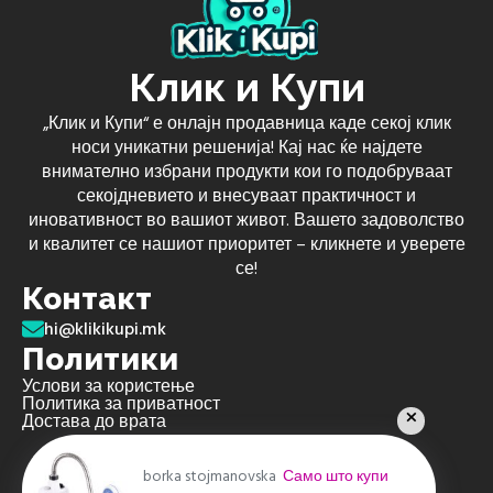
Клик и Купи
„Клик и Купи“ е онлајн продавница каде секој клик
носи уникатни решенија! Кај нас ќе најдете
внимателно избрани продукти кои го подобруваат
секојдневието и внесуваат практичност и
иновативност во вашиот живот. Вашето задоволство
и квалитет се нашиот приоритет – кликнете и уверете
се!
Контакт
hi@klikikupi.mk
Политики
Услови за користење
Политика за приватност
Достава до врата
borka stojmanovska
Само што купи