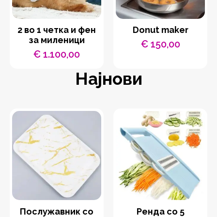
2 во 1 четка и фен
Donut maker
за миленици
€
150,00
€
1.100,00
Најнови
Послужавник со
Ренда со 5