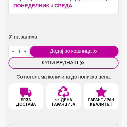
ПОНЕДЕЛНИК
и
СРЕДА
91 на залиха
Електрична
Додај во кошница
машина
за
КУПИ ВЕДНАШ
чистење
лице
5
Со поголема количина до пониска цена.
во
1
количина
БРЗА
14 ДЕНА
ГАРАНТИРАН
ДОСТАВА
ГАРАНЦИЈА
КВАЛИТЕТ