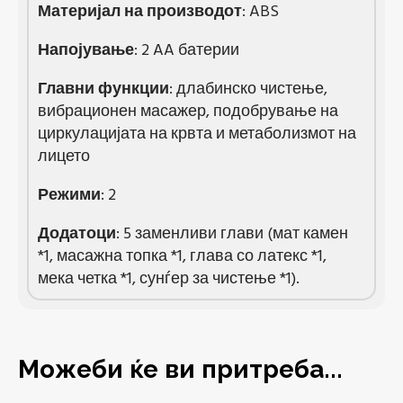
Материјал на производот
: ABS
Напојување
: 2 AA батерии
Главни функции
: длабинско чистење,
вибрационен масажер, подобрување на
циркулацијата на крвта и метаболизмот на
лицето
Режими
: 2
Додатоци
: 5 заменливи глави (мат камен
*1, масажна топка *1, глава со латекс *1,
мека четка *1, сунѓер за чистење *1).
Можеби ќе ви притреба...