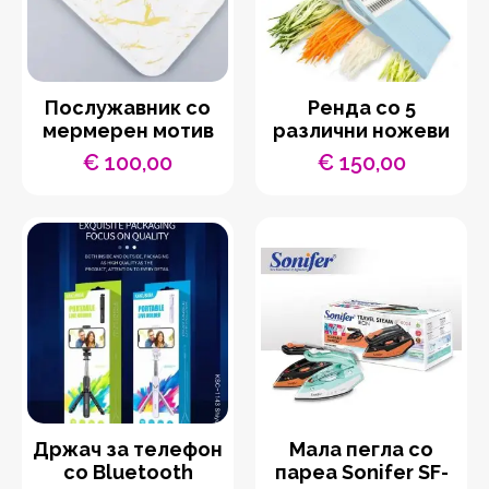
Послужавник со
Ренда со 5
мермерен мотив
различни ножеви
€
100,00
€
150,00
Држач за телефон
Мала пегла со
со Bluetooth
пареа Sonifer SF-