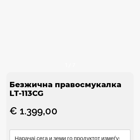
1
/
7
Безжична правосмукалка
LT-113CG
€
1.399,00
Нарачај сега и земи го продуктот измеѓу: