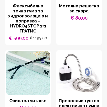
Флексибилна
Метална решетка
течна гума за
за скара
хидроизолација и
€
80,00
поправка –
HYDRO4STOP 1+1
ГРАТИС
599,00
€
1.199,00
€
Original
Current
price
price
was:
is:
€ 1.199,00.
€ 599,00.
Очила за читање
Пренослив туш со
електрична пумпа