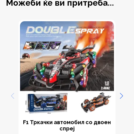
Можеби ќе ви притреба...
F1 Тркачки автомобил со двоен
спреј