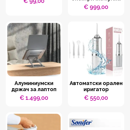
€
99,00
€
999,00
Aлуминиумски
Автоматски орален
држач за лаптоп
иригатор
€
1.499,00
€
550,00